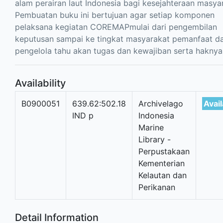
alam perairan laut Indonesia bagi kesejahteraan masya
Pembuatan buku ini bertujuan agar setiap komponen
pelaksana kegiatan COREMAPmulai dari pengembilan
keputusan sampai ke tingkat masyarakat pemanfaat d
pengelola tahu akan tugas dan kewajiban serta haknya
Availability
B0900051
639.62:502.18
Archivelago
Avail
IND p
Indonesia
Marine
Library -
Perpustakaan
Kementerian
Kelautan dan
Perikanan
Detail Information