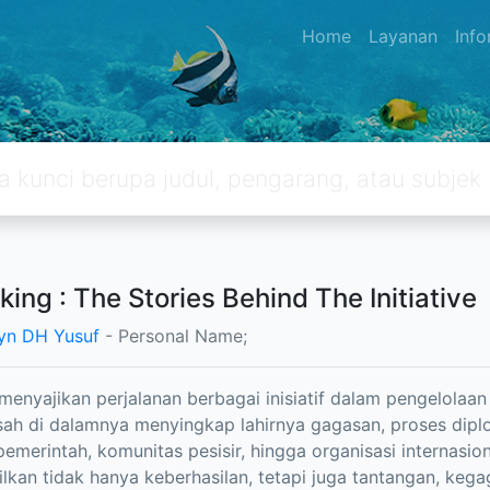
Home
Layanan
Inf
king : The Stories Behind The Initiative
yn DH Yusuf
- Personal Name;
 menyajikan perjalanan berbagai inisiatif dalam pengelolaan
sah di dalamnya menyingkap lahirnya gagasan, proses diplo
pemerintah, komunitas pesisir, hingga organisasi internasio
kan tidak hanya keberhasilan, tetapi juga tantangan, kega