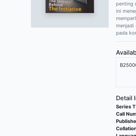
penting 
ini mene
memperli
menjadi 
pada kon
Availab
B2500
Detail 
Series T
Call Nu
Publishe
Collatio
Langua