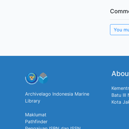
Comme
You mu
Abou
Kementr
Archivelago Indonesia Marine
Batu III
Library
Kota Ja
Maklumat
Pathfinder
Pengajuan ISBN dan ISSN