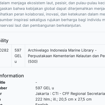
dalam menjaga ekosistem laut, pesisir, dan pulau-pulau keci
gaskan bahwa kebijakan global dapat diterjemahkan menjadi
hatkan peran kolaborasi, inovasi, dan ketekunan dalam me
sumber inspirasi sekaligus rujukan berharga bagi individu 
servasi laut dan pembangunan berkelanjutan.
ility
0282
597
Archivelago Indonesia Marine Library -
GEL
Perpustakaan Kementerian Kelautan dan Pe
u
(500)
Information
itle
-
mber
597 GEL u
r
Jakarta
:
CTI - CFF Regional Secretaria
n
222 hlm.; ill.; 20,5 cm x 27,5 cm
ge
English