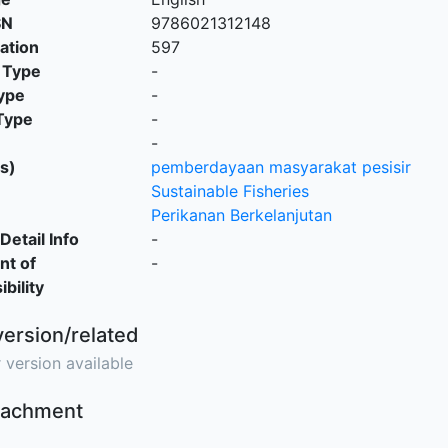
SN
9786021312148
cation
597
 Type
-
ype
-
Type
-
-
s)
pemberdayaan masyarakat pesisir
Sustainable Fisheries
Perikanan Berkelanjutan
Detail Info
-
nt of
-
bility
version/related
 version available
ttachment