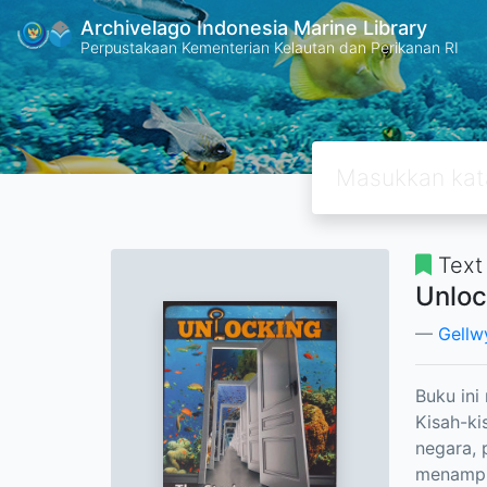
Archivelago Indonesia Marine Library
Perpustakaan Kementerian Kelautan dan Perikanan RI
Text
Unloc
Gellw
Buku ini
Kisah-ki
negara, 
menampil