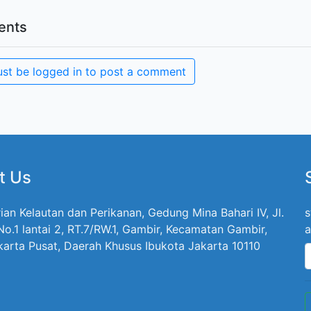
nts
st be logged in to post a comment
t Us
ian Kelautan dan Perikanan, Gedung Mina Bahari IV, Jl.
s
 No.1 lantai 2, RT.7/RW.1, Gambir, Kecamatan Gambir,
a
karta Pusat, Daerah Khusus Ibukota Jakarta 10110