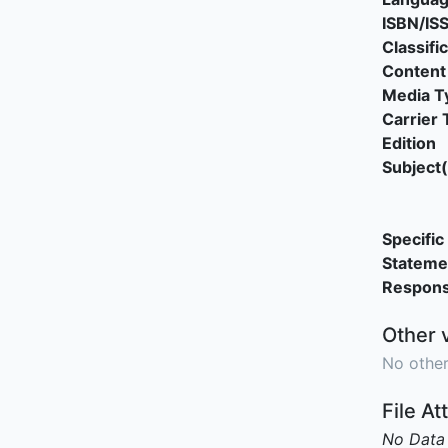
ISBN/IS
Classifi
Content
Media T
Carrier 
Edition
Subject(
Specific 
Stateme
Responsi
Other 
No other
File A
No Data