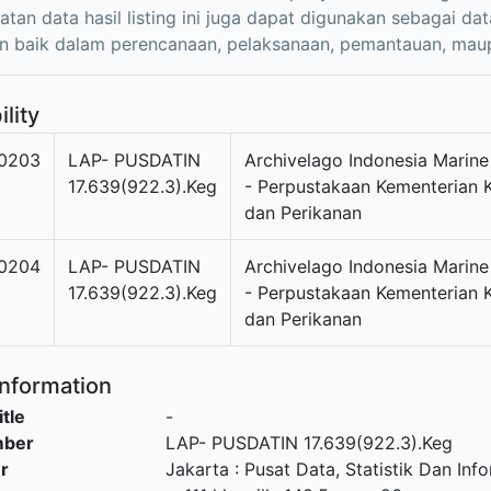
tan data hasil listing ini juga dapat digunakan sebagai 
n baik dalam perencanaan, pelaksanaan, pemantauan, maup
ility
0203
LAP- PUSDATIN
Archivelago Indonesia Marine
17.639(922.3).Keg
- Perpustakaan Kementerian 
dan Perikanan
0204
LAP- PUSDATIN
Archivelago Indonesia Marine
17.639(922.3).Keg
- Perpustakaan Kementerian 
dan Perikanan
Information
itle
-
mber
LAP- PUSDATIN 17.639(922.3).Keg
r
Jakarta
:
Pusat Data, Statistik Dan Inf