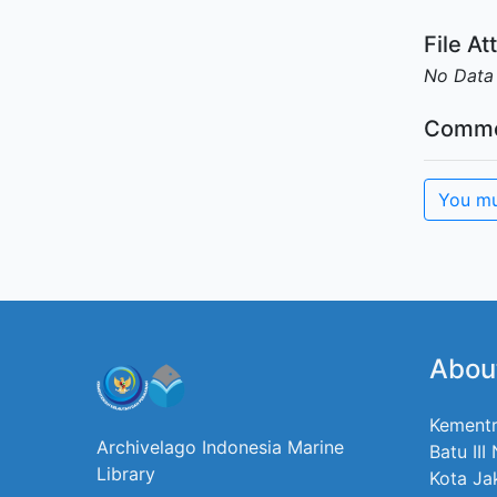
File A
No Data
Comme
You mu
Abou
Kementr
Archivelago Indonesia Marine
Batu III
Library
Kota Ja