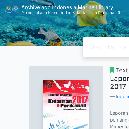
Archivelago Indonesia Marine Library
Perpustakaan Kementerian Kelautan dan Perikanan RI
Text
Lapor
2017
Indon
Laporan 
pemangk
Kementer