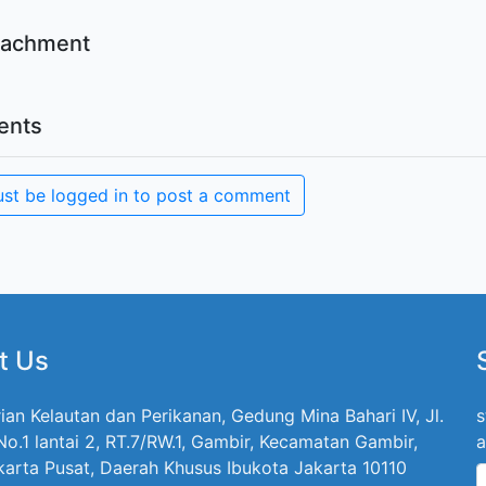
ttachment
nts
st be logged in to post a comment
t Us
ian Kelautan dan Perikanan, Gedung Mina Bahari IV, Jl.
s
 No.1 lantai 2, RT.7/RW.1, Gambir, Kecamatan Gambir,
a
karta Pusat, Daerah Khusus Ibukota Jakarta 10110