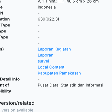
n
v, 111 hlm.; ill.; 148,5 cm x 26 cm
ge
Indonesia
SN
-
cation
639(922.3)
 Type
-
ype
-
Type
-
-
s)
Laporan Kegiatan
Laporan
survei
Local Content
Kabupaten Pamekasan
Detail Info
-
nt of
Pusat Data, Statistik dan Informasi
bility
version/related
 version available