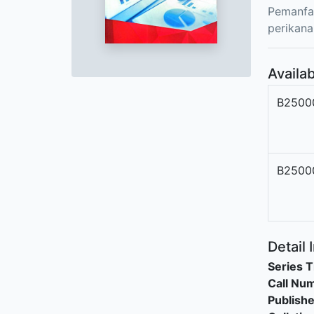
Pemanfaa
perikana
Availab
B2500
B2500
Detail 
Series T
Call Nu
Publishe