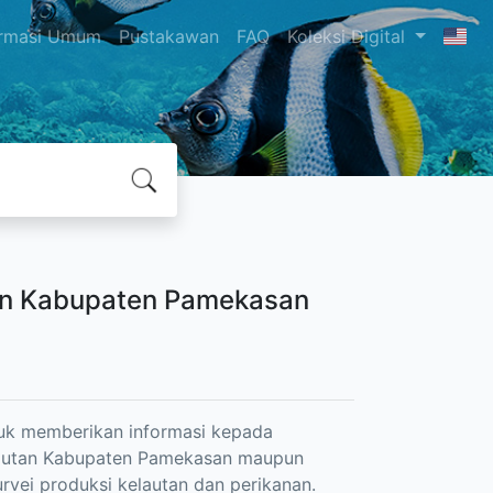
ormasi Umum
Pustakawan
FAQ
Koleksi Digital
nan Kabupaten Pamekasan
ntuk memberikan informasi kepada
elautan Kabupaten Pamekasan maupun
vei produksi kelautan dan perikanan.