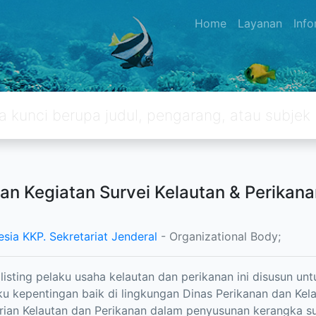
Home
Layanan
Inf
an Kegiatan Survei Kelautan & Perika
esia KKP. Sekretariat Jenderal
- Organizational Body;
listing pelaku usaha kelautan dan perikanan ini disusun u
u kepentingan baik di lingkungan Dinas Perikanan dan K
ian Kelautan dan Perikanan dalam penyusunan kerangka sur