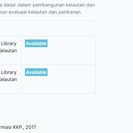
data dasar dalam pembangunan kelautan dan
un evaluasi kelautan dan perikanan.
 Library
Available
Kelautan
 Library
Available
Kelautan
ormasi KKP
.,
2017