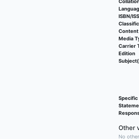
Collatio
Langua
ISBN/IS
Classifi
Content
Media T
Carrier 
Edition
Subject(
Specific 
Stateme
Responsi
Other 
No other