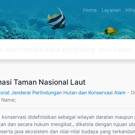
Home
Layanan
Inf
masi Taman Nasional Laut
torat Jenderal Perlindungan Hutan dan Konservasi Alam
- O
l Name;
konservasi didefinisikan sebagai wilayah daratan maupun 
an dan secara hukum mengikat., dikelola dengan tujuan 
eserta jasa ekosistem dan nilai-nilai budaya yang terkandu