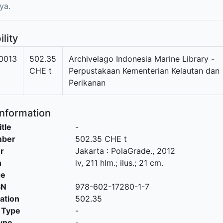
ya.
ility
0013
502.35
Archivelago Indonesia Marine Library -
CHE t
Perpustakaan Kementerian Kelautan dan
Perikanan
Information
itle
-
mber
502.35 CHE t
r
Jakarta
:
PolaGrade
.,
2012
n
iv, 211 hlm.; ilus.; 21 cm.
ge
SN
978-602-17280-1-7
cation
502.35
 Type
-
ype
-