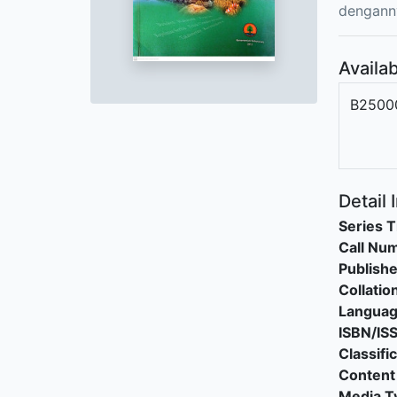
dengann
Availab
B2500
Detail 
Series T
Call Nu
Publishe
Collatio
Langua
ISBN/IS
Classifi
Content
Media T