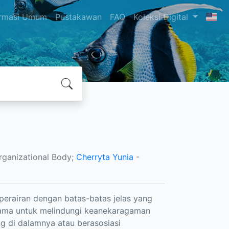
ormasi Umum
Pustakawan
FAQ
Koleksi Digital
rganizational Body;
Cherryta Yunia
-
perairan dengan batas-batas jelas yang
utama untuk melindungi keanekaragaman
ng di dalamnya atau berasosiasi