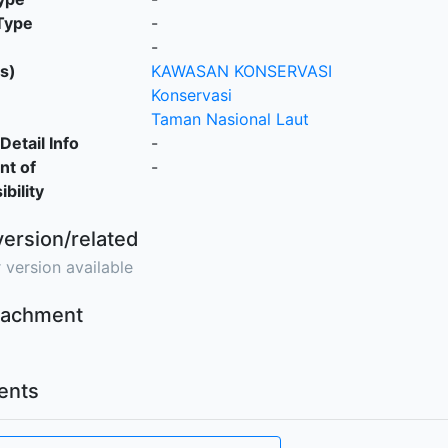
Type
-
-
s)
KAWASAN KONSERVASI
Konservasi
Taman Nasional Laut
Detail Info
-
nt of
-
bility
version/related
 version available
ttachment
nts