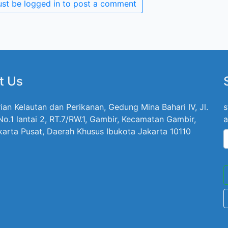
st be logged in to post a comment
t Us
ian Kelautan dan Perikanan, Gedung Mina Bahari IV, Jl.
s
 No.1 lantai 2, RT.7/RW.1, Gambir, Kecamatan Gambir,
a
karta Pusat, Daerah Khusus Ibukota Jakarta 10110