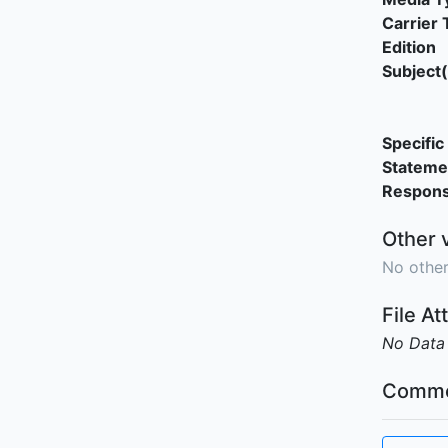
Carrier 
Edition
Subject(
Specific 
Stateme
Responsi
Other 
No other
File A
No Data
Comme