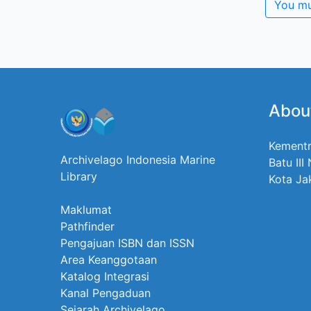
You mu
Abou
Kementr
Archivelago Indonesia Marine
Batu III
Library
Kota Ja
Maklumat
Pathfinder
Pengajuan ISBN dan ISSN
Area Keanggotaan
Katalog Integrasi
Kanal Pengaduan
Sejarah Archivelago