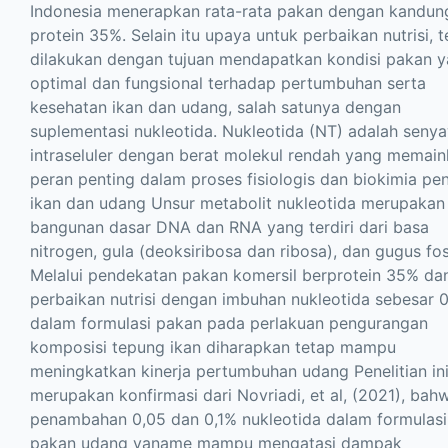
Indonesia menerapkan rata-rata pakan dengan kandun
protein 35%. Selain itu upaya untuk perbaikan nutrisi, t
dilakukan dengan tujuan mendapatkan kondisi pakan 
optimal dan fungsional terhadap pertumbuhan serta
kesehatan ikan dan udang, salah satunya dengan
suplementasi nukleotida. Nukleotida (NT) adalah seny
intraseluler dengan berat molekul rendah yang memai
peran penting dalam proses fisiologis dan biokimia pe
ikan dan udang Unsur metabolit nukleotida merupakan
bangunan dasar DNA dan RNA yang terdiri dari basa
nitrogen, gula (deoksiribosa dan ribosa), dan gugus fos
Melalui pendekatan pakan komersil berprotein 35% da
perbaikan nutrisi dengan imbuhan nukleotida sebesar 
dalam formulasi pakan pada perlakuan pengurangan
komposisi tepung ikan diharapkan tetap mampu
meningkatkan kinerja pertumbuhan udang Penelitian in
merupakan konfirmasi dari Novriadi, et al, (2021), bah
penambahan 0,05 dan 0,1% nukleotida dalam formulasi
pakan udang vaname mampu mengatasi dampak