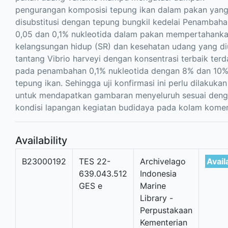
pengurangan komposisi tepung ikan dalam pakan yan
disubstitusi dengan tepung bungkil kedelai Penambaha
0,05 dan 0,1% nukleotida dalam pakan mempertahank
kelangsungan hidup (SR) dan kesehatan udang yang diu
tantang Vibrio harveyi dengan konsentrasi terbaik ter
pada penambahan 0,1% nukleotida dengan 8% dan 10
tepung ikan. Sehingga uji konfirmasi ini perlu dilakukan
untuk mendapatkan gambaran menyeluruh sesuai den
kondisi lapangan kegiatan budidaya pada kolam komers
Availability
B23000192
TES 22-
Archivelago
Avail
639.043.512
Indonesia
GES e
Marine
Library -
Perpustakaan
Kementerian