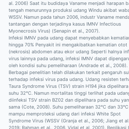
al. 2006) Saat itu budidaya Vaname menjadi harapan b
tengah menurunnya produksi udang Windu akibat wab
WSSV. Namun pada tahun 2006, industr Vaname mend
tantangan dengan terjadinya kasus IMNV Infectious
Myonecrosis Virus) (Senapin et al., 2007).
Infeksi IMNV pada udang dapat menyebabkan kematia
hingga 70% Penyakit ini mengakibatkan kematian otot
(nekrosis) abdomen atau ekor udang Seperti halnya inf
virus lainnya pada udang, infeksi IMNV dapat dipengar
oleh kondisi suhu pemeliharaan (Andrade et al., 2008).
Berbagai penelitian telah dilakukan terkait pengaruh s
terhadap infeksi virus pada udang. Udang resisten ter
Taura Syndrome Virus (TSV) strain H194 jika dipelihar
suhu 32°C. Namun mortalitas tinggi terlihat pada uda
diinfeksi TSV strain BZ02 dan dipelihara pada suhu ya
sama (Cote, 2008). Suhu pemeliharaan 32°C dan 33°C
mampu memproteksi udang dari infeksi White Spot
Syndrome Virus (WSSV (Granja et al., 2006; Jiang et al.
2019: Rahman et al., 2006, Vidal et al, 2001). Replikas