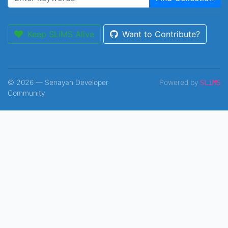
Keep SLiMS Alive
Want to Contribute?
© 2026 — Senayan Developer
Powered by
SLiMS
Community