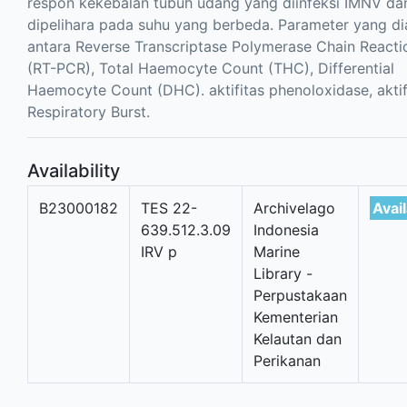
respon kekebalan tubuh udang yang diinfeksi IMNV da
dipelihara pada suhu yang berbeda. Parameter yang di
antara Reverse Transcriptase Polymerase Chain Reacti
(RT-PCR), Total Haemocyte Count (THC), Differential
Haemocyte Count (DHC). aktifitas phenoloxidase, aktif
Respiratory Burst.
Availability
B23000182
TES 22-
Archivelago
Avai
639.512.3.09
Indonesia
IRV p
Marine
Library -
Perpustakaan
Kementerian
Kelautan dan
Perikanan