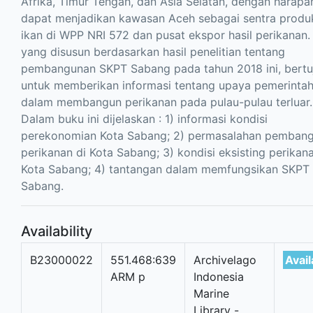
Afrika, Timur Tengah, dan Asia Selatan, dengan harapa
dapat menjadikan kawasan Aceh sebagai sentra produ
ikan di WPP NRI 572 dan pusat ekspor hasil perikanan.
yang disusun berdasarkan hasil penelitian tentang
pembangunan SKPT Sabang pada tahun 2018 ini, bertu
untuk memberikan informasi tentang upaya pemerinta
dalam membangun perikanan pada pulau-pulau terluar.
Dalam buku ini dijelaskan : 1) informasi kondisi
perekonomian Kota Sabang; 2) permasalahan pemban
perikanan di Kota Sabang; 3) kondisi eksisting perikana
Kota Sabang; 4) tantangan dalam memfungsikan SKPT
Sabang.
Availability
B23000022
551.468:639
Archivelago
Avail
ARM p
Indonesia
Marine
Library -