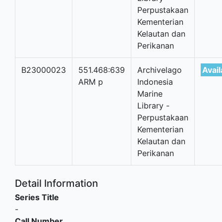
Perpustakaan
Kementerian
Kelautan dan
Perikanan
B23000023
551.468:639
Archivelago
Avail
ARM p
Indonesia
Marine
Library -
Perpustakaan
Kementerian
Kelautan dan
Perikanan
Detail Information
Series Title
-
Call Number