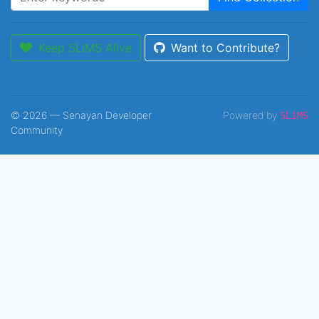
Keep SLiMS Alive
Want to Contribute?
© 2026 — Senayan Developer
Powered by
SLiMS
Community