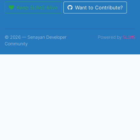
Keep SLiMS Alive
Want to Contribute?
© 2026 — Senayan Developer
Powered by
SLiMS
Community