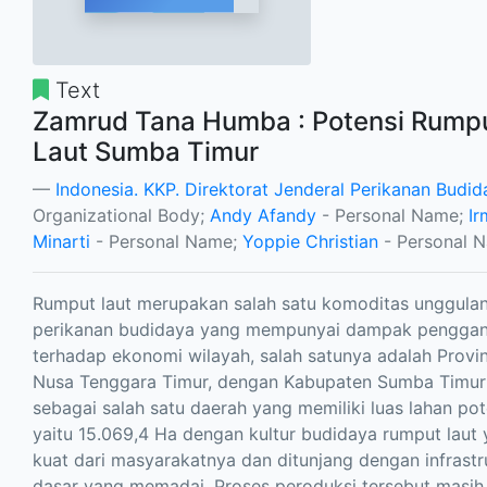
Text
Zamrud Tana Humba : Potensi Rump
Laut Sumba Timur
Indonesia. KKP. Direktorat Jenderal Perikanan Budid
Organizational Body;
Andy Afandy
- Personal Name;
Ir
Minarti
- Personal Name;
Yoppie Christian
- Personal 
Rumput laut merupakan salah satu komoditas unggula
perikanan budidaya yang mempunyai dampak pengga
terhadap ekonomi wilayah, salah satunya adalah Provin
Nusa Tenggara Timur, dengan Kabupaten Sumba Timur
sebagai salah satu daerah yang memiliki luas lahan pot
yaitu 15.069,4 Ha dengan kultur budidaya rumput laut
kuat dari masyarakatnya dan ditunjang dengan infrastr
dasar yang memadai. Proses peroduksi tersebut masih