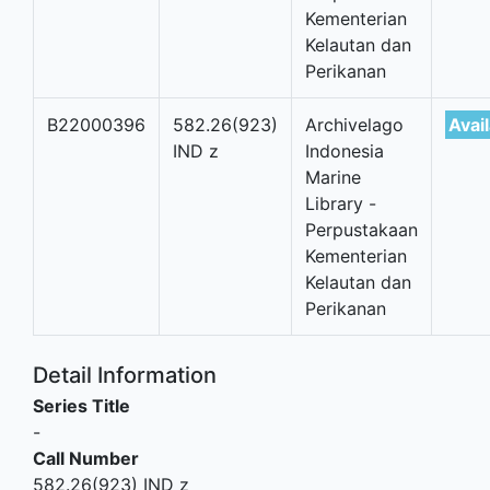
Kementerian
Kelautan dan
Perikanan
B22000396
582.26(923)
Archivelago
Avai
IND z
Indonesia
Marine
Library -
Perpustakaan
Kementerian
Kelautan dan
Perikanan
Detail Information
Series Title
-
Call Number
582.26(923) IND z