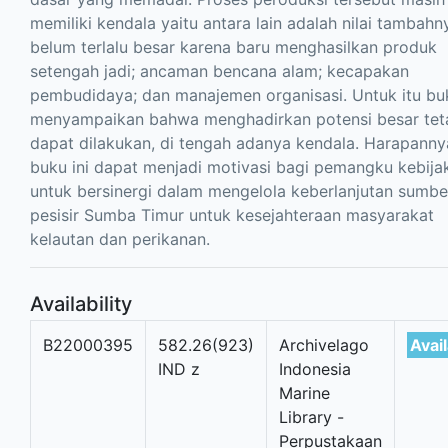
memiliki kendala yaitu antara lain adalah nilai tambahn
belum terlalu besar karena baru menghasilkan produk
setengah jadi; ancaman bencana alam; kecapakan
pembudidaya; dan manajemen organisasi. Untuk itu buk
menyampaikan bahwa menghadirkan potensi besar tet
dapat dilakukan, di tengah adanya kendala. Harapanny
buku ini dapat menjadi motivasi bagi pemangku kebija
untuk bersinergi dalam mengelola keberlanjutan sumbe
pesisir Sumba Timur untuk kesejahteraan masyarakat
kelautan dan perikanan.
Availability
B22000395
582.26(923)
Archivelago
Avai
IND z
Indonesia
Marine
Library -
Perpustakaan