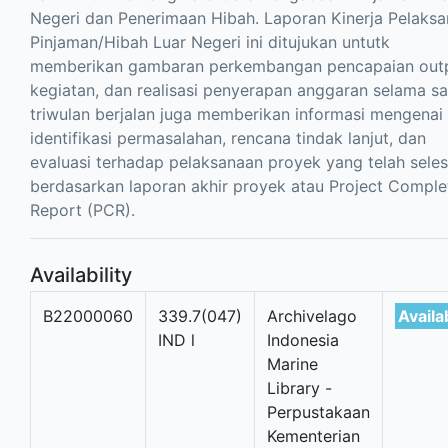
Negeri dan Penerimaan Hibah. Laporan Kinerja Pelaks
Pinjaman/Hibah Luar Negeri ini ditujukan untutk
memberikan gambaran perkembangan pencapaian out
kegiatan, dan realisasi penyerapan anggaran selama sa
triwulan berjalan juga memberikan informasi mengenai
identifikasi permasalahan, rencana tindak lanjut, dan
evaluasi terhadap pelaksanaan proyek yang telah seles
berdasarkan laporan akhir proyek atau Project Comple
Report (PCR).
Availability
B22000060
339.7(047)
Archivelago
Availa
IND l
Indonesia
Marine
Library -
Perpustakaan
Kementerian