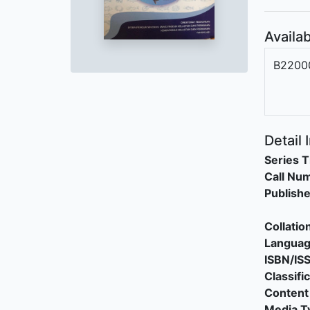
Availab
B2200
Detail 
Series T
Call Nu
Publishe
Collatio
Langua
ISBN/IS
Classifi
Content
Media T