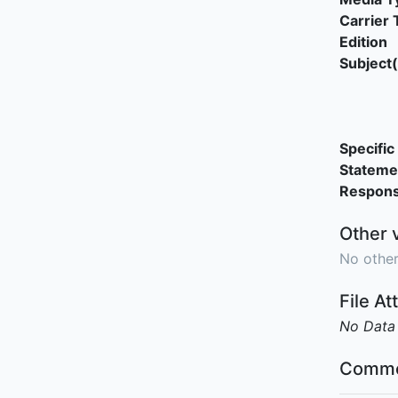
Carrier 
Edition
Subject(
Specific 
Stateme
Responsi
Other 
No other
File A
No Data
Comme