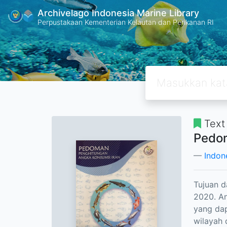
Archivelago Indonesia Marine Library
Perpustakaan Kementerian Kelautan dan Perikanan RI
Text
Pedom
Indon
Tujuan d
2020. An
yang da
wilayah 