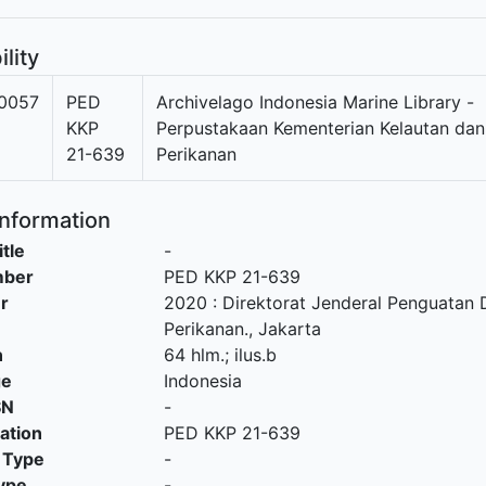
ility
0057
PED
Archivelago Indonesia Marine Library -
KKP
Perpustakaan Kementerian Kelautan dan
21-639
Perikanan
Information
itle
-
mber
PED KKP 21-639
r
2020
:
Direktorat Jenderal Penguatan 
Perikanan
.,
Jakarta
n
64 hlm.; ilus.b
ge
Indonesia
SN
-
cation
PED KKP 21-639
 Type
-
ype
-