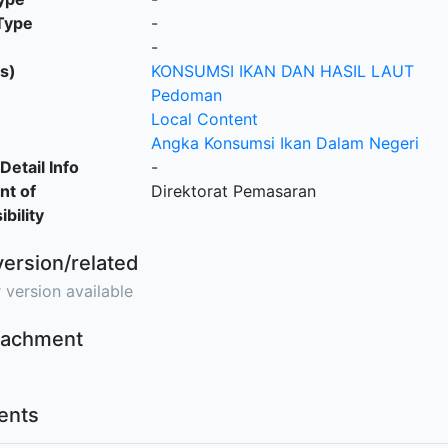
Type
-
-
s)
KONSUMSI IKAN DAN HASIL LAUT
Pedoman
Local Content
Angka Konsumsi Ikan Dalam Negeri
Detail Info
-
nt of
Direktorat Pemasaran
bility
version/related
 version available
ttachment
nts