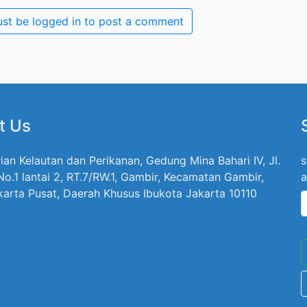
st be logged in to post a comment
t Us
ian Kelautan dan Perikanan, Gedung Mina Bahari IV, Jl.
s
 No.1 lantai 2, RT.7/RW.1, Gambir, Kecamatan Gambir,
a
karta Pusat, Daerah Khusus Ibukota Jakarta 10110