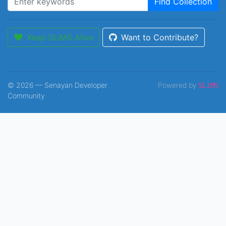
Find Collection
Keep SLiMS Alive
Want to Contribute?
© 2026 — Senayan Developer
Powered by
SLiMS
Community