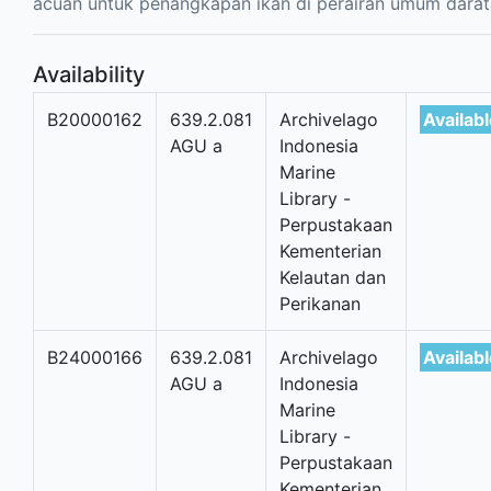
acuan untuk penangkapan ikan di perairan umum darat
Availability
B20000162
639.2.081
Archivelago
Availab
AGU a
Indonesia
Marine
Library -
Perpustakaan
Kementerian
Kelautan dan
Perikanan
B24000166
639.2.081
Archivelago
Availab
AGU a
Indonesia
Marine
Library -
Perpustakaan
Kementerian