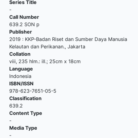
Series Title
-
Call Number
639.2 SON p
Publisher
2019
:
KKP-Badan Riset dan Sumber Daya Manusia
Kelautan dan Perikanan
.,
Jakarta
Collation
viii, 235 hlm.: ill.; 25cm x 18cm
Language
Indonesia
ISBN/ISSN
978-623-7651-05-5
Classification
639.2
Content Type
-
Media Type
-