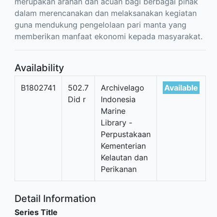
merupakan arahan dan acuan bagi berbagai pihak
dalam merencanakan dan melaksanakan kegiatan
guna mendukung pengelolaan pari manta yang
memberikan manfaat ekonomi kepada masyarakat.
Availability
B1802741
502.7
Archivelago
Available
Did r
Indonesia
Marine
Library -
Perpustakaan
Kementerian
Kelautan dan
Perikanan
Detail Information
Series Title