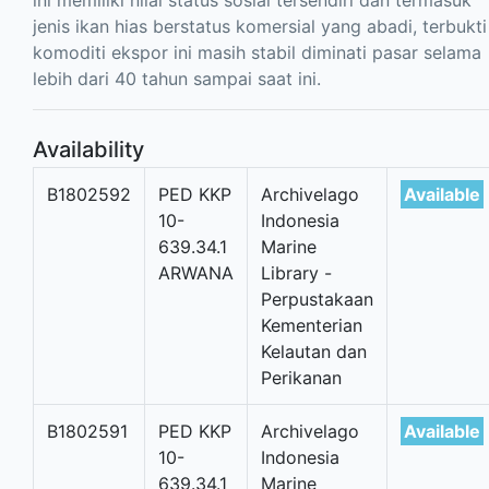
ini memiliki nilai status sosial tersendiri dan termasuk
jenis ikan hias berstatus komersial yang abadi, terbukti
komoditi ekspor ini masih stabil diminati pasar selama
lebih dari 40 tahun sampai saat ini.
Availability
B1802592
PED KKP
Archivelago
Available
10-
Indonesia
639.34.1
Marine
ARWANA
Library -
Perpustakaan
Kementerian
Kelautan dan
Perikanan
B1802591
PED KKP
Archivelago
Available
10-
Indonesia
639.34.1
Marine