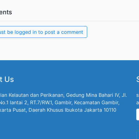
nts
st be logged in to post a comment
t Us
ian Kelautan dan Perikanan, Gedung Mina Bahari IV, Jl.
s
 No.1 lantai 2, RT.7/RW.1, Gambir, Kecamatan Gambir,
a
karta Pusat, Daerah Khusus Ibukota Jakarta 10110