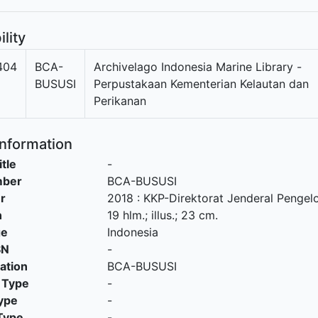
ility
404
BCA-
Archivelago Indonesia Marine Library -
BUSUSI
Perpustakaan Kementerian Kelautan dan
Perikanan
Information
itle
-
mber
BCA-BUSUSI
r
2018
:
KKP-Direktorat Jenderal Pengel
n
19 hlm.; illus.; 23 cm.
ge
Indonesia
SN
-
cation
BCA-BUSUSI
 Type
-
ype
-
Type
-