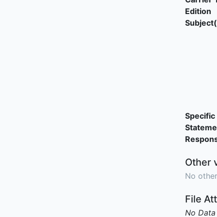
Edition
Subject(
Specific 
Stateme
Responsi
Other 
No other
File A
No Data