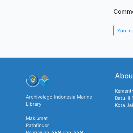
Comme
You mu
Abou
Kementr
Archivelago Indonesia Marine
Batu III
Library
Kota Ja
Maklumat
Pathfinder
Pengajuan ISBN dan ISSN