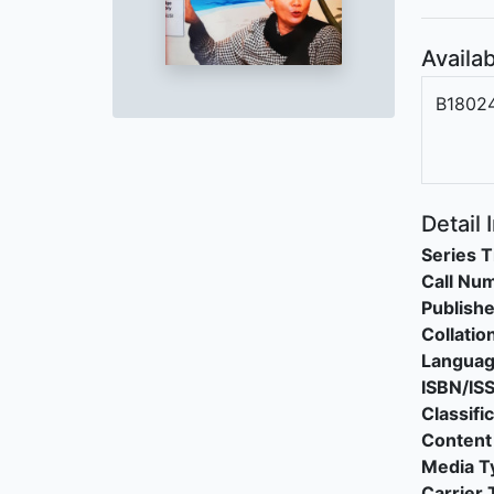
Availab
B1802
Detail 
Series T
Call Nu
Publishe
Collatio
Langua
ISBN/IS
Classifi
Content
Media T
Carrier 