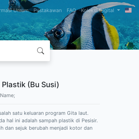
ormasi Umum
Pustakawan
FAQ
Koleksi Digital
lastik (Bu Susi)
 Name;
lah satu keluaran program Gita laut.
hal ini adalah sampah plastik di Pesisir.
ih dan sejuk berubah menjadi kotor dan