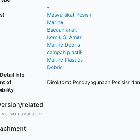
-
s)
Masyarakat Pesisir
Marine
Bacaan anak
Komik Si Amar
Marine Debris
sampah plastik
Marine Plastics
Debris
Detail Info
-
nt of
Direktorat Pendayagunaan Pesisisr dan
bility
version/related
 version available
ttachment