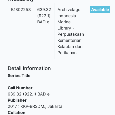
B1802253
639.32
Archivelago
Available
(922.1)
Indonesia
BAD e
Marine
Library -
Perpustakaan
Kementerian
Kelautan dan
Perikanan
Detail Information
Series Title
-
Call Number
639.32 (922.1) BAD e
Publisher
2017
:
KKP-BRSDM
.,
Jakarta
Collation