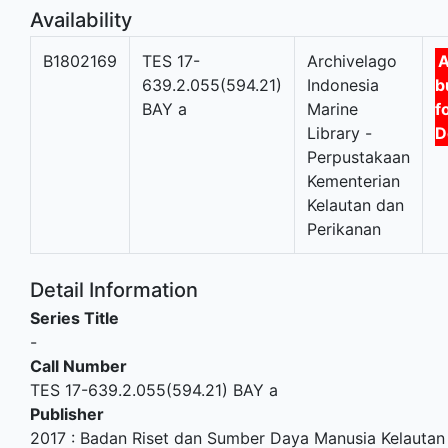
Availability
B1802169
TES 17-
Archivelago
A
639.2.055(594.21)
Indonesia
b
BAY a
Marine
f
Library -
D
Perpustakaan
Kementerian
Kelautan dan
Perikanan
Detail Information
Series Title
-
Call Number
TES 17-639.2.055(594.21) BAY a
Publisher
2017
:
Badan Riset dan Sumber Daya Manusia Kelautan