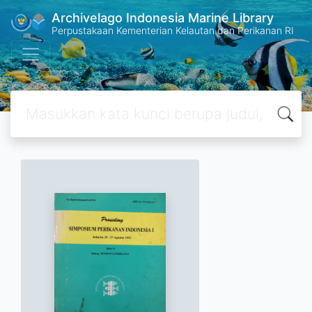
Archivelago Indonesia Marine Library
Perpustakaan Kementerian Kelautan dan Perikanan RI