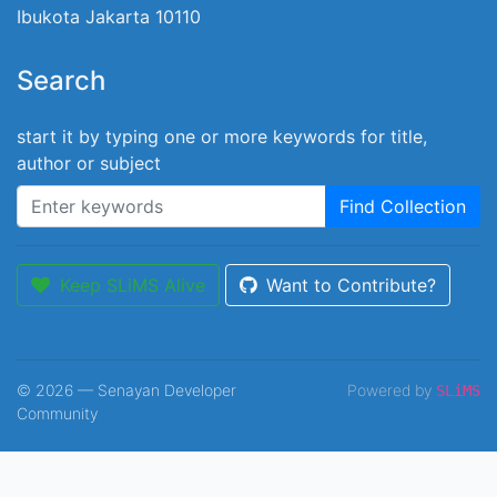
Ibukota Jakarta 10110
Search
start it by typing one or more keywords for title,
author or subject
Find Collection
Keep SLiMS Alive
Want to Contribute?
© 2026 — Senayan Developer
Powered by
SLiMS
Community