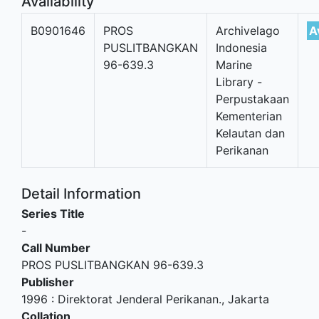
Availability
B0901646
PROS
Archivelago
A
PUSLITBANGKAN
Indonesia
96-639.3
Marine
Library -
Perpustakaan
Kementerian
Kelautan dan
Perikanan
Detail Information
Series Title
-
Call Number
PROS PUSLITBANGKAN 96-639.3
Publisher
1996
:
Direktorat Jenderal Perikanan
.,
Jakarta
Collation