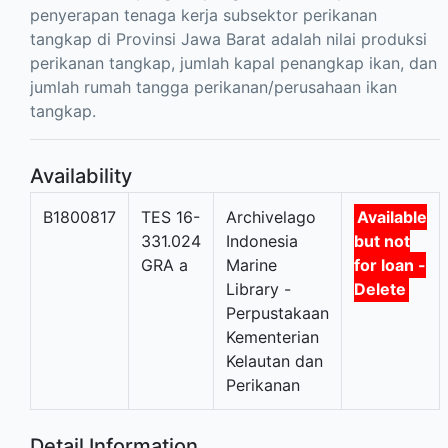
penyerapan tenaga kerja subsektor perikanan
tangkap di Provinsi Jawa Barat adalah nilai produksi
perikanan tangkap, jumlah kapal penangkap ikan, dan
jumlah rumah tangga perikanan/perusahaan ikan
tangkap.
Availability
B1800817
TES 16-
Archivelago
Available
331.024
Indonesia
but not
GRA a
Marine
for loan -
Library -
Delete
Perpustakaan
Kementerian
Kelautan dan
Perikanan
Detail Information