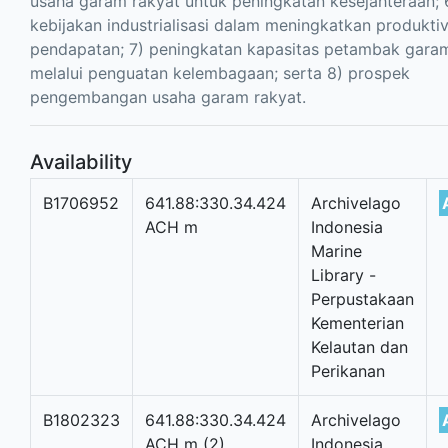
usaha garam rakyat untuk peningkatan kesejahteraan; 
kebijakan industrialisasi dalam meningkatkan produktiv
pendapatan; 7) peningkatan kapasitas petambak gara
melalui penguatan kelembagaan; serta 8) prospek
pengembangan usaha garam rakyat.
Availability
B1706952
641.88:330.34.424
Archivelago
ACH m
Indonesia
Marine
Library -
Perpustakaan
Kementerian
Kelautan dan
Perikanan
B1802323
641.88:330.34.424
Archivelago
ACH m (2)
Indonesia