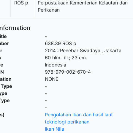
ROS p
Perpustakaan Kementerian Kelautan dan
Perikanan
Information
itle
-
mber
638.39 ROS p
r
2014
:
Penebar Swadaya
.,
Jakarta
n
60 hlm.: ill.; 23 cm.
ge
Indonesia
SN
978-979-002-670-4
cation
NONE
 Type
-
ype
-
Type
-
-
s)
Pengolahan ikan dan hasil laut
teknologi perikanan
Ikan Nila