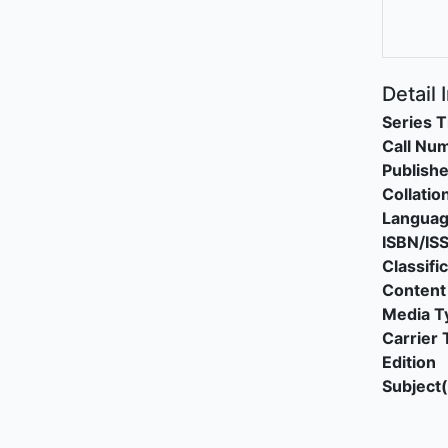
Detail 
Series T
Call Nu
Publishe
Collatio
Langua
ISBN/IS
Classifi
Content
Media T
Carrier 
Edition
Subject(