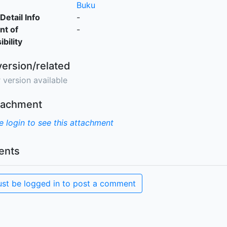
Buku
Detail Info
-
nt of
-
bility
version/related
 version available
ttachment
e login to see this attachment
nts
st be logged in to post a comment