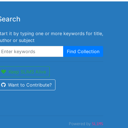
Search
tart it by typing one or more keywords for title,
uthor or subject
Find Collection
Keep SLiMS Alive
Want to Contribute?
Powered by
SLiMS