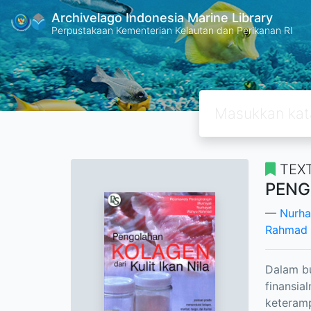
Archivelago Indonesia Marine Library
Perpustakaan Kementerian Kelautan dan Perikanan RI
TEX
PENG
Nurha
Rahmad
Dalam bu
finansia
keteramp