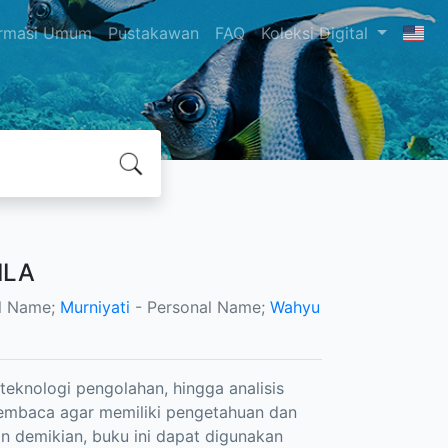
ormasi Umum
Pustakawan
FAQ
Koleksi Digital
ILA
l Name;
Murniyati
- Personal Name;
Wahyu
eknologi pengolahan, hingga analisis
 pembaca agar memiliki pengetahuan dan
an demikian, buku ini dapat digunakan