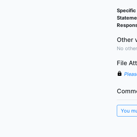
Specific 
Stateme
Responsi
Other 
No other
File A
Pleas
Comme
You mu