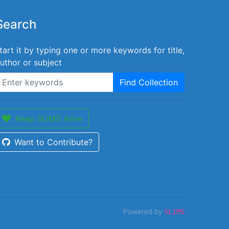
Search
tart it by typing one or more keywords for title,
uthor or subject
Find Collection
Keep SLiMS Alive
Want to Contribute?
Powered by
SLiMS