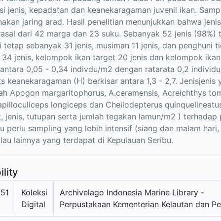
i jenis, kepadatan dan keanekaragaman juvenil ikan. Samp
kan jaring arad. Hasil penelitian menunjukkan bahwa jenis 
asal dari 42 marga dan 23 suku. Sebanyak 52 jenis (98%) t
 tetap sebanyak 31 jenis, musiman 11 jenis, dan penghuni t
 34 jenis, kelompok ikan target 20 jenis dan kelompok ikan 
 antara 0,05 - 0,34 indivdu/m2 dengan ratarata 0,2 indivi
ks keanekaragaman (H) berkisar antara 1,3 - 2,7. Jenisjeni
lah Apogon margaritophorus, A.ceramensis, Acreichthys tom
apilloculiceps longiceps dan Cheilodepterus quinquelineatus
t, jenis, tutupan serta jumlah tegakan lamun/m2 ) terhadap
tu perlu sampling yang lebih intensif (siang dan malam hari
lau lainnya yang terdapat di Kepulauan Seribu.
ility
951
Koleksi
Archivelago Indonesia Marine Library -
Digital
Perpustakaan Kementerian Kelautan dan Pe