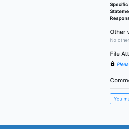
Specific 
Stateme
Responsi
Other 
No other
File A
Pleas
Comme
You mu