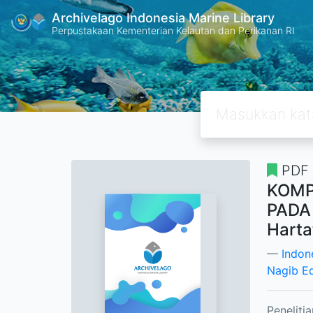
Archivelago Indonesia Marine Library
Perpustakaan Kementerian Kelautan dan Perikanan RI
PDF
KOMP
PADA 
Harta
Indon
Nagib E
Peneliti