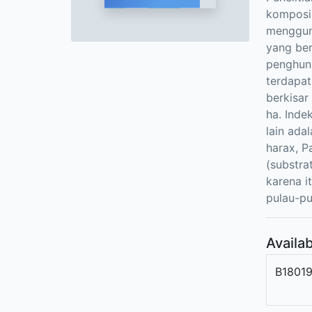
komposis
mengguna
yang ber
penghuni
terdapat
berkisar
ha. Inde
lain ada
harax, P
(substra
karena i
pulau-pu
Availab
B1801