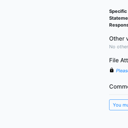
Specific 
Stateme
Responsi
Other 
No other
File A
Pleas
Comme
You mu