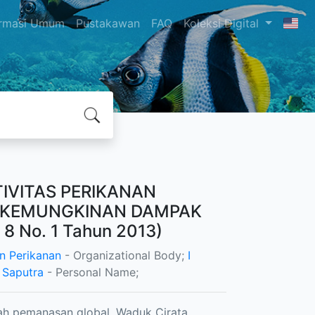
ormasi Umum
Pustakawan
FAQ
Koleksi Digital
IVITAS PERIKANAN
T: KEMUNGKINAN DAMPAK
8 No. 1 Tahun 2013)
n Perikanan
- Organizational Body;
I
 Saputra
- Personal Name;
lah pemanasan global. Waduk Cirata