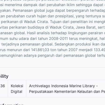
si menerima dampak dari perubahan iklim sehingga dapat 
yakan. Pemanasan global juga dapat berpengaruh terhada
an perubahan curah hujan dan presipitasi, yang tentunya 
 perikanan di Waduk Cirata. Tujuan dari penelitian ini mengk
vitas perikanan budidaya di Waduk Cirata, Jawa Barat, s
anasan global. Hasil analisis terhadap lingkungan peraira
mum suhu udara dari tahun 2008-2011 terus meningkat, hal i
r terjadinya pemanasan global. Sedangkan produksi ikan da
rus menurun dari 141.861,03 ton tahun 2007 menjadi 133.4
 kemungkinan adanya pengaruh dari pemanasan global terh
ility
336
Koleksi
Archivelago Indonesia Marine Library -
Digital
Perpustakaan Kementerian Kelautan dan P