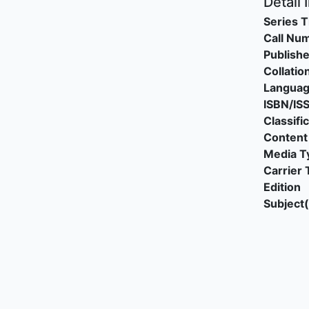
Detail 
Series T
Call Nu
Publishe
Collatio
Langua
ISBN/IS
Classifi
Content
Media T
Carrier 
Edition
Subject(