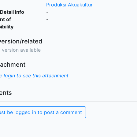
Produksi Akuakultur
Detail Info
-
nt of
-
bility
version/related
 version available
ttachment
e login to see this attachment
nts
st be logged in to post a comment