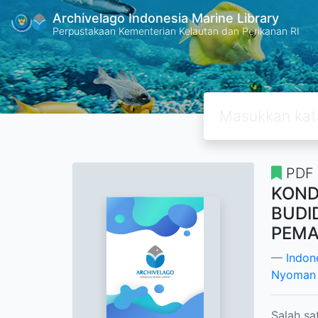
Archivelago Indonesia Marine Library
Perpustakaan Kementerian Kelautan dan Perikanan RI
PDF
KOND
BUDI
PEMAN
Indon
Nyoman 
Salah sa