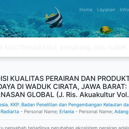
Home
Layanan
Inf
ISI KUALITAS PERAIRAN DAN PRODUKT
DAYA DI WADUK CIRATA, JAWA BARA
ASAN GLOBAL (J. Ris. Akuakultur Vol. 
esia. KKP. Badan Penelitian dan Pengembangan Kelautan da
Radiarta
- Personal Name;
Erlania
- Personal Name;
Adang
tu penyebab terjadinya perubahan ekosistem perairan ada