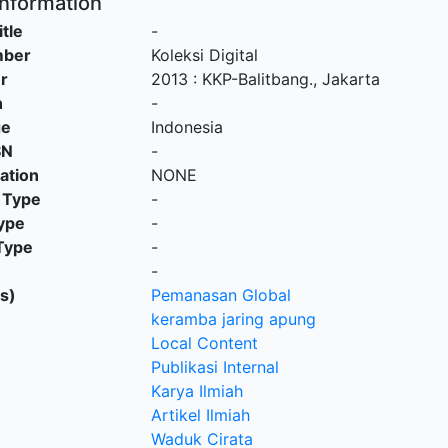
Information
itle
-
mber
Koleksi Digital
r
2013
:
KKP-Balitbang
.,
Jakarta
n
-
ge
Indonesia
SN
-
cation
NONE
 Type
-
ype
-
Type
-
-
s)
Pemanasan Global
keramba jaring apung
Local Content
Publikasi Internal
Karya Ilmiah
Artikel Ilmiah
Waduk Cirata