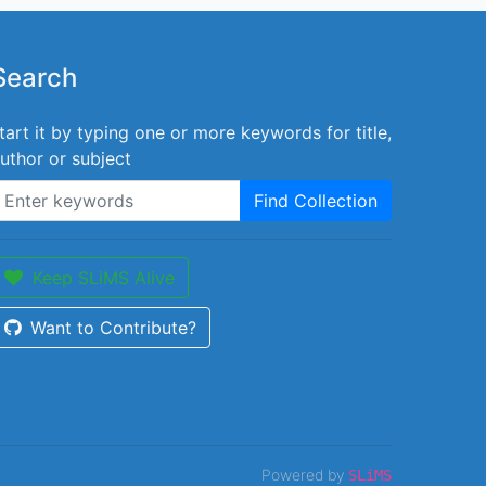
Search
tart it by typing one or more keywords for title,
uthor or subject
Find Collection
Keep SLiMS Alive
Want to Contribute?
Powered by
SLiMS