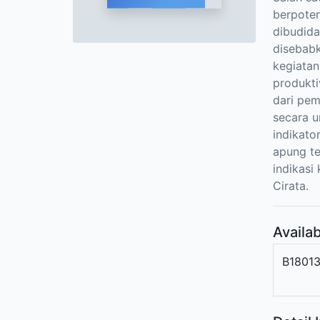
berpoten
dibudida
disebabk
kegiatan
produkti
dari pem
secara u
indikato
apung te
indikasi
Cirata.
Availab
B1801