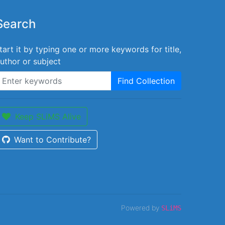
Search
tart it by typing one or more keywords for title,
uthor or subject
Find Collection
Keep SLiMS Alive
Want to Contribute?
Powered by
SLiMS