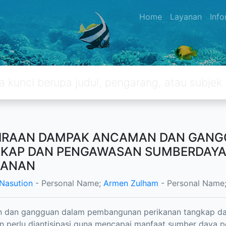
Home
Layanan
Inf
IRAAN DAMPAK ANCAMAN DAN GANG
KAP DAN PENGAWASAN SUMBERDAYA
KANAN
 Nasution
- Personal Name;
Armen Zulham
- Personal Name
 dan gangguan dalam pembangunan perikanan tangkap da
n perlu diantisipasi guna mencapai manfaat sumber daya p