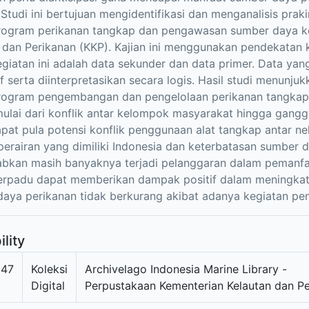
 Studi ini bertujuan mengidentifikasi dan menganalisis p
program perikanan tangkap dan pengawasan sumber daya ke
 dan Perikanan (KKP). Kajian ini menggunakan pendekatan ku
giatan ini adalah data sekunder dan data primer. Data yang
if serta diinterpretasikan secara logis. Hasil studi menun
rogram pengembangan dan pengelolaan perikanan tangkap
mulai dari konflik antar kelompok masyarakat hingga gangg
dapat pula potensi konflik penggunaan alat tangkap antar 
perairan yang dimiliki Indonesia dan keterbatasan sumber
bkan masih banyaknya terjadi pelanggaran dalam pemanf
terpadu dapat memberikan dampak positif dalam meningkat
aya perikanan tidak berkurang akibat adanya kegiatan pen
ility
847
Koleksi
Archivelago Indonesia Marine Library -
Digital
Perpustakaan Kementerian Kelautan dan P