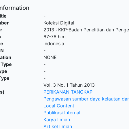
Information
itle
-
mber
Koleksi Digital
r
2013
:
KKP-Badan Penelitian dan Peng
n
67-76 hlm.
ge
Indonesia
SN
-
cation
NONE
 Type
-
ype
-
Type
-
Vol. 3 No. 1 Tahun 2013
s)
PERIKANAN TANGKAP
Pengawasan sumber daya kelautan dan
Local Content
Publikasi Internal
Karya Ilmiah
Artikel Ilmiah