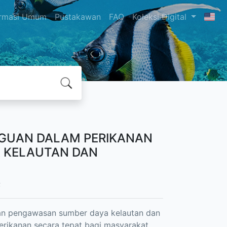
ormasi Umum
Pustakawan
FAQ
Koleksi Digital
GUAN DALAM PERIKANAN
 KELAUTAN DAN
;
n pengawasan sumber daya kelautan dan
erikanan secara tepat bagi masyarakat