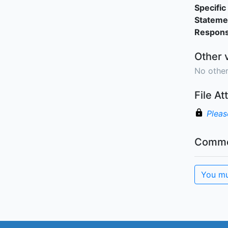
Specific 
Stateme
Responsi
Other 
No other
File A
Pleas
Comme
You mu