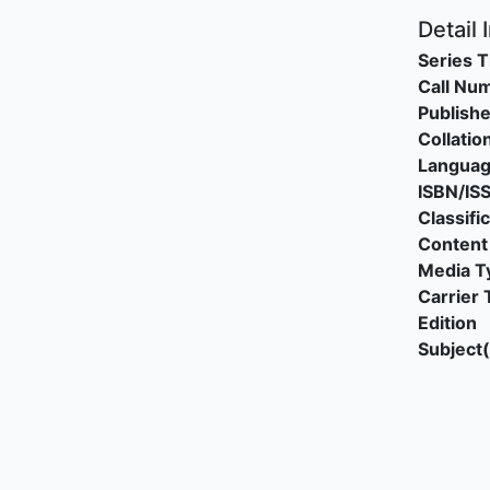
Detail 
Series T
Call Nu
Publishe
Collatio
Langua
ISBN/IS
Classifi
Content
Media T
Carrier 
Edition
Subject(