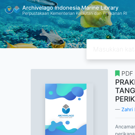
Archivelago Indonesia Marine Library
Perpustakaan Kementerian Kelautan dan Perikanan RI
PDF
PRAK
TANG
PERI
Zahri
Ancaman
perikana