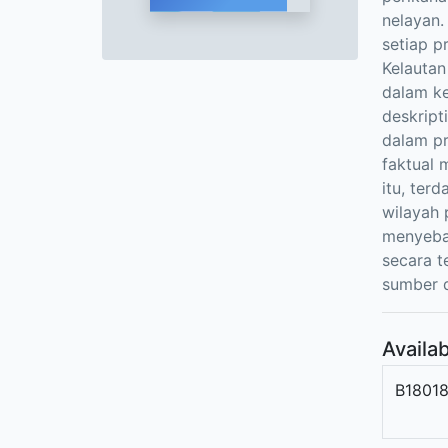
nelayan.
setiap 
Kelautan
dalam ke
deskript
dalam p
faktual 
itu, ter
wilayah 
menyeba
secara 
sumber d
Availab
B1801