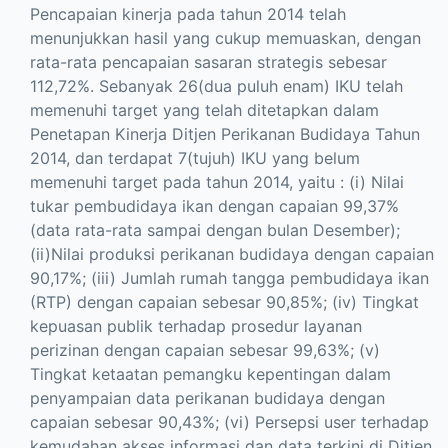
Pencapaian kinerja pada tahun 2014 telah
menunjukkan hasil yang cukup memuaskan, dengan
rata-rata pencapaian sasaran strategis sebesar
112,72%. Sebanyak 26(dua puluh enam) IKU telah
memenuhi target yang telah ditetapkan dalam
Penetapan Kinerja Ditjen Perikanan Budidaya Tahun
2014, dan terdapat 7(tujuh) IKU yang belum
memenuhi target pada tahun 2014, yaitu : (i) Nilai
tukar pembudidaya ikan dengan capaian 99,37%
(data rata-rata sampai dengan bulan Desember);
(ii)Nilai produksi perikanan budidaya dengan capaian
90,17%; (iii) Jumlah rumah tangga pembudidaya ikan
(RTP) dengan capaian sebesar 90,85%; (iv) Tingkat
kepuasan publik terhadap prosedur layanan
perizinan dengan capaian sebesar 99,63%; (v)
Tingkat ketaatan pemangku kepentingan dalam
penyampaian data perikanan budidaya dengan
capaian sebesar 90,43%; (vi) Persepsi user terhadap
kemudahan akses informasi dan data terkini di Ditjen