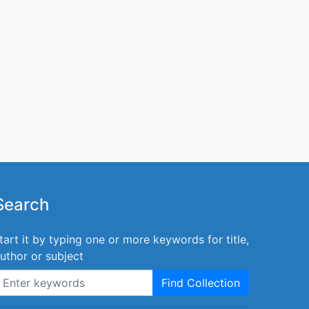
Search
tart it by typing one or more keywords for title,
uthor or subject
Find Collection