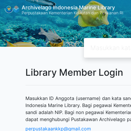
Archivelago Indonesia Marine Library
Perpustakaan Kementerian Kelautan dan Perikanan RI
Library Member Login
Masukkan ID Anggota (username) dan kata sand
Indonesia Marine Library. Bagi pegawai Kement
sandi adalah NIP. Bagi non pegawai Kementeria
dapat menghubungi Pustakawan Archivelago p
perpustakaankkp@gmail.com