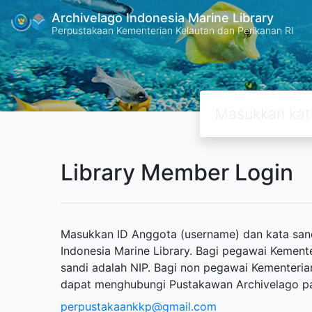
Archivelago Indonesia Marine Library
Perpustakaan Kementerian Kelautan dan Perikanan RI
Library Member Login
Masukkan ID Anggota (username) dan kata sand
Indonesia Marine Library. Bagi pegawai Kement
sandi adalah NIP. Bagi non pegawai Kementeria
dapat menghubungi Pustakawan Archivelago p
perpustakaankkp@gmail.com