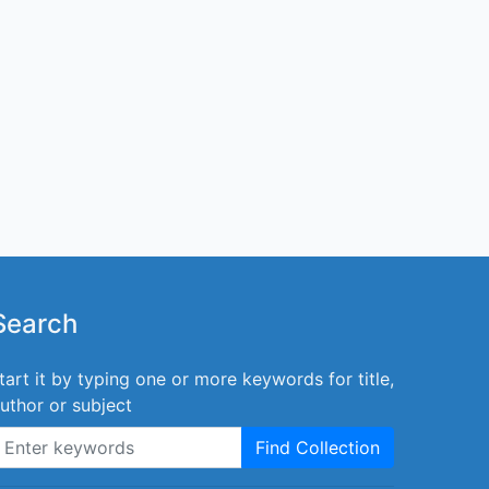
Search
tart it by typing one or more keywords for title,
uthor or subject
Find Collection