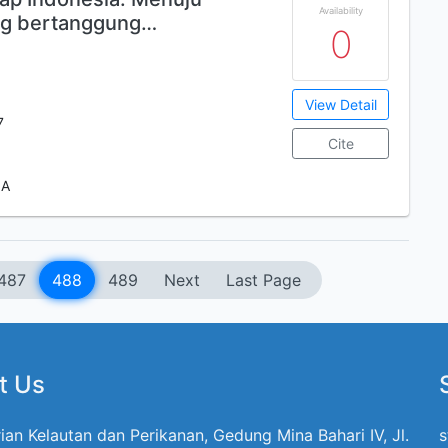
Availability
ng bertanggung…
0
View Detail
7
Cite
1A
487
488
489
Next
Last Page
t Us
ian Kelautan dan Perikanan, Gedung Mina Bahari IV, Jl.
s