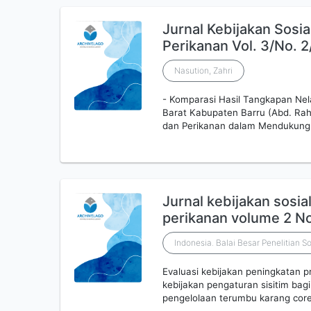
Jurnal Kebijakan Sosi
Perikanan Vol. 3/No. 
Nasution, Zahri
- Komparasi Hasil Tangkapan Nela
Barat Kabupaten Barru (Abd. Rah
dan Perikanan dalam Mendukung I
Jurnal kebijakan sosi
perikanan volume 2 N
Indonesia. Balai Besar Penelitian 
Evaluasi kebijakan peningkatan p
kebijakan pengaturan sisitim bagi 
pengelolaan terumbu karang corem