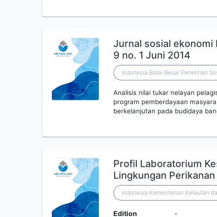
Jurnal sosial ekonomi 
9 no. 1 Juni 2014
Indonesia.Balai Besar Penelitian S
Analisis nilai tukar nelayan pelag
program pemberdayaan masyaraka
berkelanjutan pada budidaya ba
Profil Laboratorium K
Lingkungan Perikanan
indonesia.Kementerian Kelautan da
Edition
-