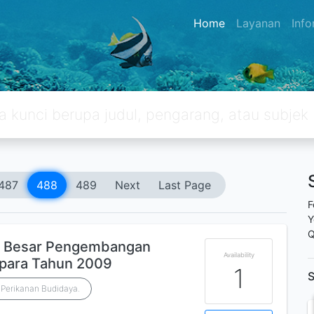
Home
Layanan
Inf
487
488
489
Next
Last Page
F
Y
Q
ai Besar Pengembangan
Availability
epara Tahun 2009
1
S
l Perikanan Budidaya.