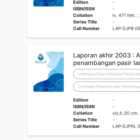
Edition
-
ISBN/ISSN
-
Collation
iv, 471 hlm. 
Series Title
-
Call Number
LAP-DJPB 09
Laporan akhir 2003 : 
penambangan pasir la
Indonesia.Ditjen Kelautan Pesisir d
Lembaga Penelitian dan Pemberday
Edition
-
ISBN/ISSN
-
Collation
xix,il.;30 cm.
Series Title
-
Call Number
LAP-DJPRL 0