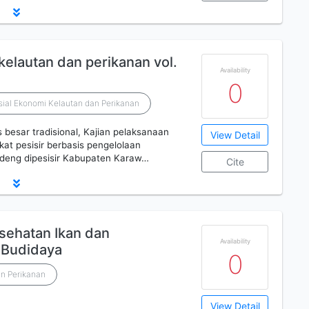
kelautan dan perikanan vol.
Availability
0
osial Ekonomi Kelautan dan Perikanan
is besar tradisional, Kajian pelaksanaan
View Detail
t pesisir berbasis pengelolaan
ndeng dipesisir Kabupaten Karaw…
Cite
esehatan Ikan dan
Availability
 Budidaya
0
n Perikanan
View Detail