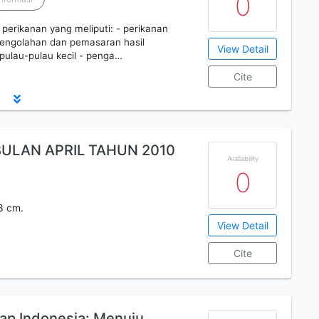
0
 perikanan yang meliputi: - perikanan
pengolahan dan pemasaran hasil
View Detail
 pulau-pulau kecil - penga…
Cite
ULAN APRIL TAHUN 2010
Availability
0
28 cm.
View Detail
Cite
kap Indonesia: Menuju