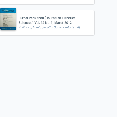
Jurnal Perikanan (Journal of Fisheries
Sciences) Vol. 14 No. 1, Maret 2012
K.Wusky, Naely [et.al] - Suharyanto [et.al]