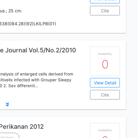
ilus.; 25 cm.
Cite
338(084.28)(92)LKILPB(01)
e Journal Vol.5/No.2/2010
Availability
0
analysis of enlarged cells derived from
tivelis infected with Grouper Sleepy
View Detail
0 2. Sex differenti…
Cite
 Perikanan 2012
Availability
Informasi