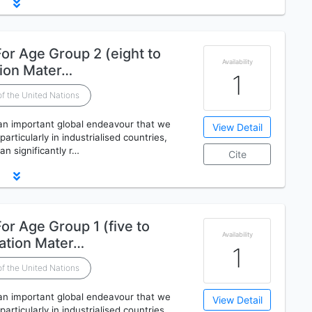
or Age Group 2 (eight to
Availability
tion Mater…
1
of the United Nations
an important global endeavour that we
View Detail
particularly in industrialised countries,
n significantly r…
Cite
or Age Group 1 (five to
Availability
ation Mater…
1
of the United Nations
an important global endeavour that we
View Detail
particularly in industrialised countries,