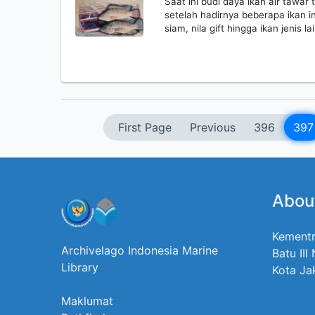
Saat ini budi daya ikan air taw
setelah hadirnya beberapa ikan in
siam, nila gift hingga ikan jenis
First Page
Previous
396
397
Abou
Kementr
Archivelago Indonesia Marine
Batu III
Library
Kota Ja
Maklumat