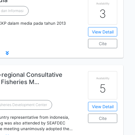
dia
Availability
3
k dan Informasi
 KKP dalam media pada tahun 2013
View Detail
Cite
-regional Consultative
Availability
 Fisheries M…
5
isheries Development Center
View Detail
ntry representative from indonesia,
Cite
ing was also attended by SEAFDEC
he meeting unanimously adopted the…