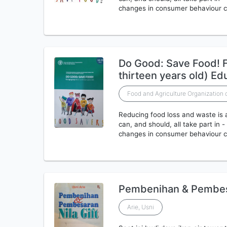
changes in consumer behaviour ca
Do Good: Save Food! F
thirteen years old) E
Food and Agriculture Organization 
Reducing food loss and waste is 
can, and should, all take part in - 
changes in consumer behaviour ca
Pembenihan & Pembesa
Arie, Usni