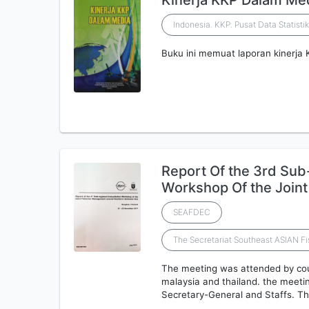
Kinerja KKP Dalam Me
Indonesia. KKP. Pusat Data Statisti
Buku ini memuat laporan kinerja
Report Of the 3rd Sub
Workshop Of the Joint
SEAFDEC
The Secretariat Southeast ASIAN F
The meeting was attended by cou
malaysia and thailand. the meet
Secretary-General and Staffs. T