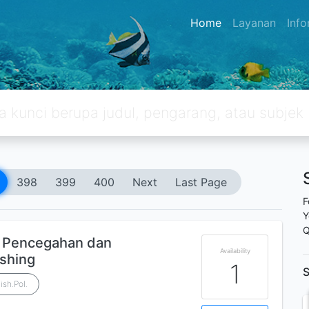
Home
Layanan
Inf
398
399
400
Next
Last Page
F
Y
Q
k Pencegahan dan
Availability
shing
1
S
ish.Pol.