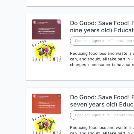
Do Good: Save Food! F
nine years old) Educa
Food and Agriculture Organization 
Reducing food loss and waste is 
can, and should, all take part in - 
changes in consumer behaviour ca
Do Good: Save Food! F
seven years old) Educ
Food and Agriculture Organization 
Reducing food loss and waste is 
can, and should, all take part in - 