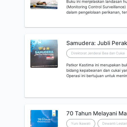
Buku ini menjelaskan landasan h
(Monitoring Control Surveillance)
dalam pengelolaan perikanan, te
Samudera: Jubli Pera
Direktorat Jenderal Bea dan Cukai
Patkor Kastima ini merupakan buk
bidang kepabeanan dan cukai yang
Operasi ini bertujuan untuk me
70 Tahun Melayani Ma
Yuni Ikawati
Dewanti Lestar