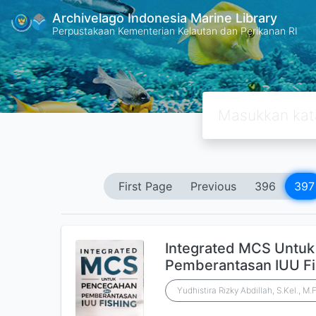
Archivelago Indonesia Marine Library
Perpustakaan Kementerian Kelautan dan Perikanan RI
First Page
Previous
396
397
Integrated MCS Untu
Pemberantasan IUU Fi
Yudhistira Rizky Abdillah, S.Kel., M.F