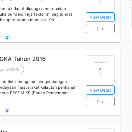
ian tak dapat dipungkiri merupakan
a bumi ini. Tiga faktor ini begitu erat
View Detail
 hidup terutama manusia. Ket…
Cite
GKA Tahun 2016
Availability
1
ngan SDM KP
n statistik mengenai pengembangan
rdayaan masyarakat kelautan perikanan
View Detail
i kinerja BPSDM KP (Badan Pengemban…
Cite