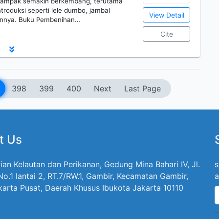
ar tampak semakin berkembang, terutama
troduksi seperti lele dumbo, jambal
View Detail
 lainnya. Buku Pembenihan…
Cite
398
399
400
Next
Last Page
t Us
ian Kelautan dan Perikanan, Gedung Mina Bahari IV, Jl.
s
 No.1 lantai 2, RT.7/RW.1, Gambir, Kecamatan Gambir,
a
karta Pusat, Daerah Khusus Ibukota Jakarta 10110