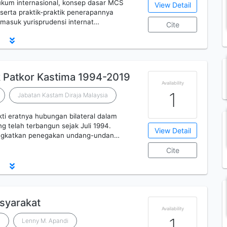
ukum internasional, konsep dasar MCS
View Detail
 serta praktik-praktik penerapannya
rmasuk yurisprudensi internat…
Cite
k Patkor Kastima 1994-2019
Availability
1
Jabatan Kastam Diraja Malaysia
ti eratnya hubungan bilateral dalam
 telah terbangun sejak Juli 1994.
View Detail
ningkatkan penegakan undang-undan…
Cite
syarakat
Availability
1
i
Lenny M. Apandi