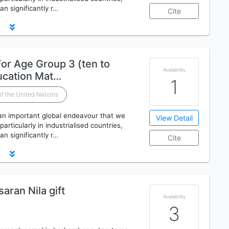
n significantly r…
Cite
or Age Group 3 (ten to
Availability
ducation Mat…
1
of the United Nations
an important global endeavour that we
View Detail
particularly in industrialised countries,
n significantly r…
Cite
ran Nila gift
Availability
3