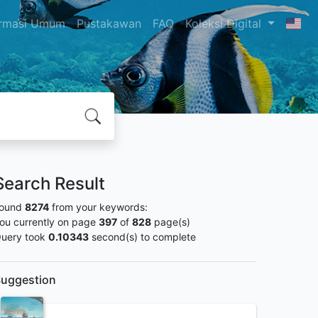
ormasi Umum
Pustakawan
FAQ
Koleksi Digital
Search Result
ound
8274
from your keywords:
ou currently on page
397
of
828
page(s)
uery took
0.10343
second(s) to complete
uggestion