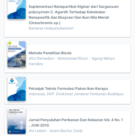
Suplementasi Nanopartikel Alginar dari Sargassum
polycystum C. Agardh Terhadap Kekebalan
Nonspesifik dan Ekspresi Gen Ikan Nila Merah
(Oreochromis sp.)
Ramarsa Hidayatulbaroroh
Metode Penelitian Bisnis
Afzil Ramadian - Mohammad Rizan - Agung Wahyu
Handaru
Petunjuk Teknis Formulasi Pakan Ikan Kerapu
Indonesia. DKP. Direktorat Jenderal Perikanan Budidaya
Jurnal Penyuluhan Perikanan Dan Kelautan Vol. 4 No. 1
, JUNI 2010.
Ani Leilani - Azam Bachur Zaidy