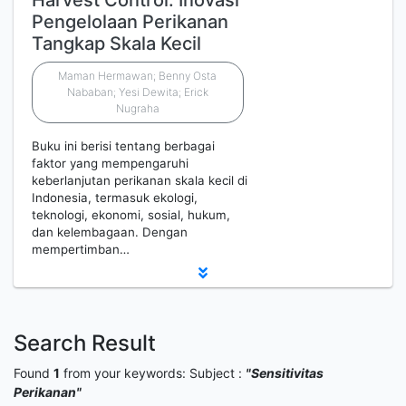
Harvest Control: Inovasi
Pengelolaan Perikanan
Tangkap Skala Kecil
Maman Hermawan; Benny Osta
Nababan; Yesi Dewita; Erick
Nugraha
Buku ini berisi tentang berbagai
faktor yang mempengaruhi
keberlanjutan perikanan skala kecil di
Indonesia, termasuk ekologi,
teknologi, ekonomi, sosial, hukum,
dan kelembagaan. Dengan
mempertimban…
Search Result
Found
1
from your keywords:
Subject :
"Sensitivitas
Perikanan"