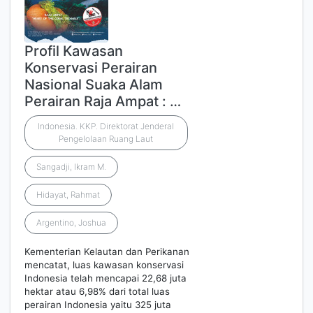
Profil Kawasan
Konservasi Perairan
Nasional Suaka Alam
Perairan Raja Ampat : …
Indonesia. KKP. Direktorat Jenderal
Pengelolaan Ruang Laut
Sangadji, Ikram M.
Hidayat, Rahmat
Argentino, Joshua
Kementerian Kelautan dan Perikanan
mencatat, luas kawasan konservasi
Indonesia telah mencapai 22,68 juta
hektar atau 6,98% dari total luas
perairan Indonesia yaitu 325 juta