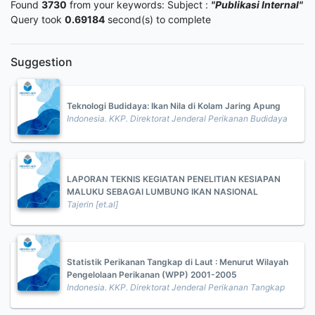
Found
3730
from your keywords:
Subject :
"Publikasi Internal"
Query took
0.69184
second(s) to complete
Suggestion
Teknologi Budidaya: Ikan Nila di Kolam Jaring Apung
Indonesia. KKP. Direktorat Jenderal Perikanan Budidaya
LAPORAN TEKNIS KEGIATAN PENELITIAN KESIAPAN
MALUKU SEBAGAI LUMBUNG IKAN NASIONAL
Tajerin [et.al]
Statistik Perikanan Tangkap di Laut : Menurut Wilayah
Pengelolaan Perikanan (WPP) 2001-2005
Indonesia. KKP. Direktorat Jenderal Perikanan Tangkap