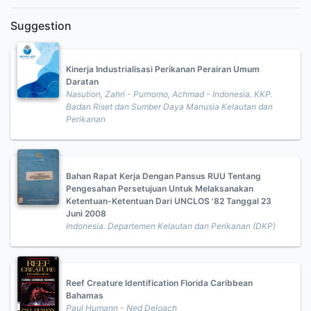
Suggestion
Kinerja Industrialisasi Perikanan Perairan Umum
Daratan
Nasution, Zahri - Purnomo, Achmad - Indonesia. KKP.
Badan Riset dan Sumber Daya Manusia Kelautan dan
Perikanan
Bahan Rapat Kerja Dengan Pansus RUU Tentang
Pengesahan Persetujuan Untuk Melaksanakan
Ketentuan-Ketentuan Dari UNCLOS '82 Tanggal 23
Juni 2008
Indonesia. Departemen Kelautan dan Perikanan (DKP)
Reef Creature Identification Florida Caribbean
Bahamas
Paul Humann - Ned Deloach