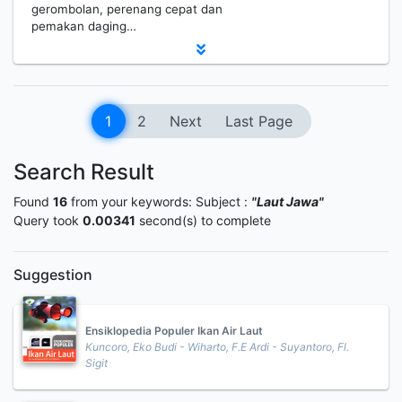
gerombolan, perenang cepat dan
pemakan daging…
1
2
Next
Last Page
Search Result
Found
16
from your keywords:
Subject :
"Laut Jawa"
Query took
0.00341
second(s) to complete
Suggestion
Ensiklopedia Populer Ikan Air Laut
Kuncoro, Eko Budi - Wiharto, F.E Ardi - Suyantoro, Fl.
Sigit