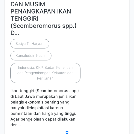
DAN MUSIM
PENANGKAPAN IKAN
TENGGIRI
(Scomberomorus spp.)
D…
Setiya Tri Haryuni
Kamaluddin Kasim
Indonesia. KKP. Badan Penelitian
dan Pengembangan Kelautan dan
Perikanan
Ikan tenggiri (Scomberomorus spp.)
di Laut Jawa merupakan jenis ikan
pelagis ekonomis penting yang
banyak dieksploitasi karena
permintaan dan harga yang tinggi.
Agar pengelolaan dapat dilakukan
den…