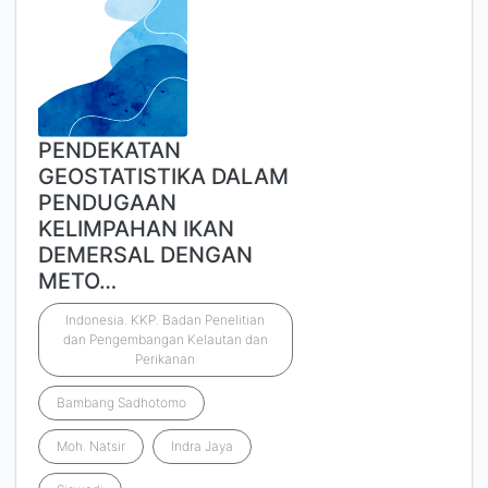
PENDEKATAN
GEOSTATISTIKA DALAM
PENDUGAAN
KELIMPAHAN IKAN
DEMERSAL DENGAN
METO…
Indonesia. KKP. Badan Penelitian
dan Pengembangan Kelautan dan
Perikanan
Bambang Sadhotomo
Moh. Natsir
Indra Jaya