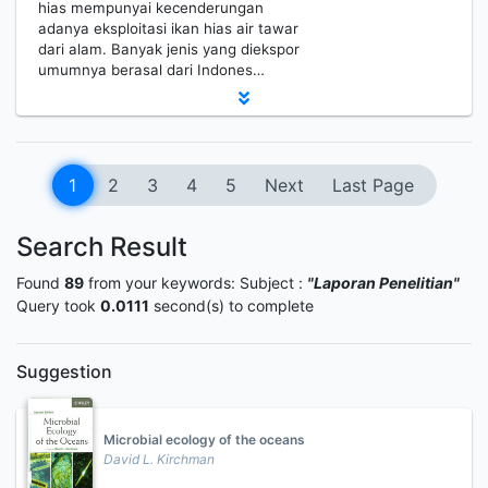
hias mempunyai kecenderungan
adanya eksploitasi ikan hias air tawar
dari alam. Banyak jenis yang diekspor
umumnya berasal dari Indones…
1
2
3
4
5
Next
Last Page
Search Result
Found
89
from your keywords:
Subject :
"Laporan Penelitian"
Query took
0.0111
second(s) to complete
Suggestion
Microbial ecology of the oceans
David L. Kirchman