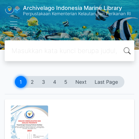
Archivelago Indonesia Marine Library
Perpustakaan Kementerian Kelautan dan Perikanan RI
1
2
3
4
5
Next
Last Page