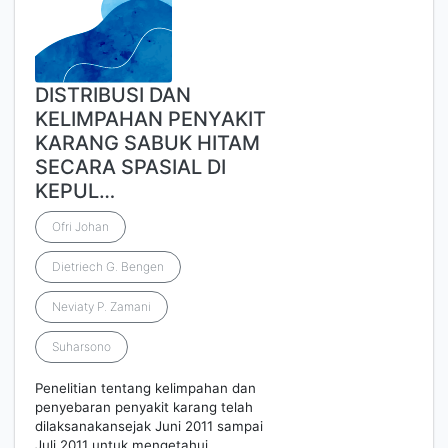
DISTRIBUSI DAN
KELIMPAHAN PENYAKIT
KARANG SABUK HITAM
SECARA SPASIAL DI
KEPUL…
Ofri Johan
Dietriech G. Bengen
Neviaty P. Zamani
Suharsono
Penelitian tentang kelimpahan dan
penyebaran penyakit karang telah
dilaksanakansejak Juni 2011 sampai
Juli 2011 untuk mengetahui