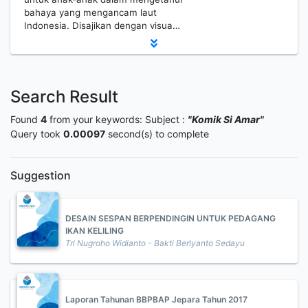
bahaya yang mengancam laut
Indonesia. Disajikan dengan visua…
Search Result
Found
4
from your keywords:
Subject :
"Komik Si Amar"
Query took
0.00097
second(s) to complete
Suggestion
DESAIN SESPAN BERPENDINGIN UNTUK PEDAGANG
IKAN KELILING
Tri Nugroho Widianto - Bakti Berlyanto Sedayu
Laporan Tahunan BBPBAP Jepara Tahun 2017