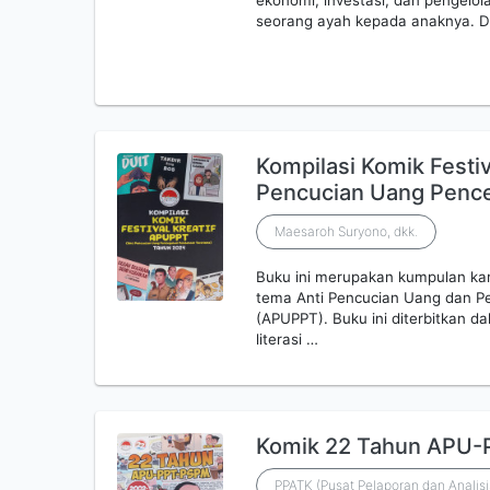
ekonomi, investasi, dan pengelol
seorang ayah kepada anaknya. 
Kompilasi Komik Festiv
Pencucian Uang Penc
Maesaroh Suryono, dkk.
Buku ini merupakan kumpulan ka
tema Anti Pencucian Uang dan 
(APUPPT). Buku ini diterbitkan
literasi …
Komik 22 Tahun APU
PPATK (Pusat Pelaporan dan Analis