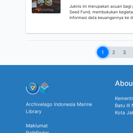
Juknis ini merupakan acuan bag
Seed Fund, membukukan kegiatan
informasi data keuangannya ke 
1
2
3
Abou
Kementr
Archivelago Indonesia Marine
Batu III
Library
Kota Ja
Maklumat
Pathfinder