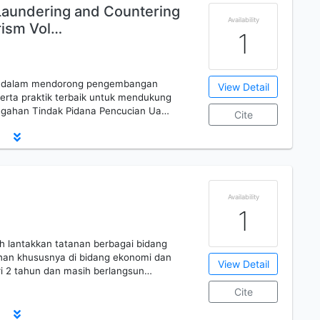
Laundering and Countering
Availability
rism Vol…
1
ing dalam mendorong pengembangan
View Detail
, serta praktik terbaik untuk mendukung
gahan Tindak Pidana Pencucian Ua…
Cite
Availability
1
h lantakkan tatanan berbagai bidang
han khususnya di bidang ekonomi dan
View Detail
ri 2 tahun dan masih berlangsun…
Cite