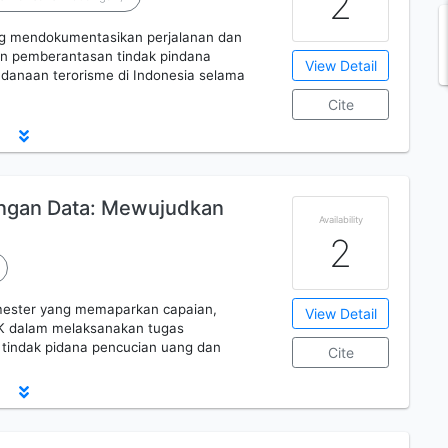
2
ng mendokumentasikan perjalanan dan
 pemberantasan tindak pindana
View Detail
danaan terorisme di Indonesia selama
Cite
ngan Data: Mewujudkan
Availability
2
semester yang memaparkan capaian,
View Detail
PATK dalam melaksanakan tugas
indak pidana pencucian uang dan
Cite