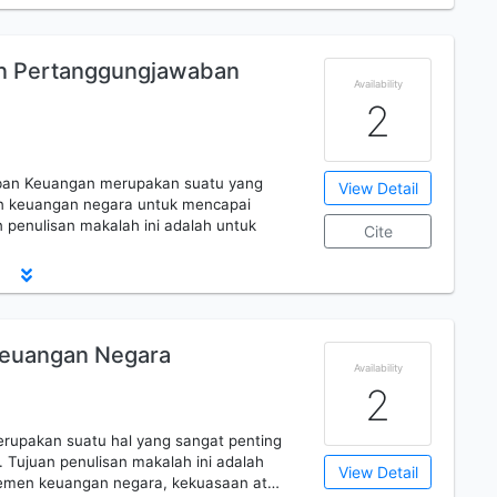
an Pertanggungjawaban
Availability
2
ban Keuangan merupakan suatu yang
View Detail
n keuangan negara untuk mencapai
 penulisan makalah ini adalah untuk
Cite
euangan Negara
Availability
2
upakan suatu hal yang sangat penting
 Tujuan penulisan makalah ini adalah
View Detail
emen keuangan negara, kekuasaan at…