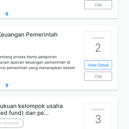
Cite
Keuangan Pemerintah
Availability
2
ntang proses bisnis pelaporan
nan laporan keuangan pemerintah di
View Detail
ansi pemerintah yang menerapkan sistem
Cite
ukuan kelompok usaha
Availability
eed fund) dan pe…
3
n Perikanan