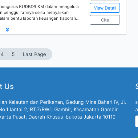
i pengurus KUDBD/LKM dalam mengelola
View Detail
 penggulirannya serta menyajikan
dalam bentu laporan keuangan (laporan…
Cite
4
5
Last Page
t Us
ian Kelautan dan Perikanan, Gedung Mina Bahari IV, Jl.
s
 No.1 lantai 2, RT.7/RW.1, Gambir, Kecamatan Gambir,
a
karta Pusat, Daerah Khusus Ibukota Jakarta 10110