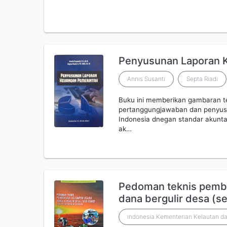
Penyusunan Laporan 
Annis Susanti
Septa Riadi
Buku ini memberikan gambaran te
pertanggungjawaban dan penyusu
Indonesia dnegan standar akunt
ak…
Pedoman teknis pemb
dana bergulir desa (s
indonesia.Kementerian Kelautan da