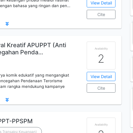
aan keuangan pribadi melalui nasihat
View Detail
Dengan bahasa yang ringan dan pen…
Cite
al Kreatif APUPPT (Anti
Availability
egahan Penda…
2
rya komik edukatif yang mengangkat
View Detail
Pencegahan Pendanaan Terorisme
 dalam rangka mendukung kampanye
Cite
-PPT-PPSPM
Availability
is Transaksi Keuangan)