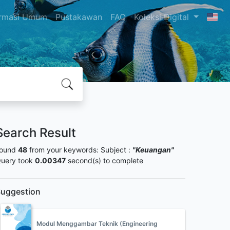
ormasi Umum
Pustakawan
FAQ
Koleksi Digital
Search Result
ound
48
from your keywords:
Subject :
"Keuangan"
uery took
0.00347
second(s) to complete
uggestion
Modul Menggambar Teknik (Engineering