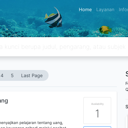
Home
Layanan
Inf
4
5
Last Page
F
Q
ang
Availability
S
1
enyajikan pelajaran tentang uang,