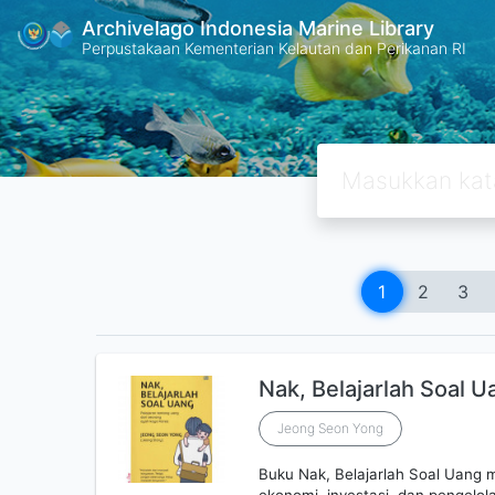
Archivelago Indonesia Marine Library
Perpustakaan Kementerian Kelautan dan Perikanan RI
1
2
3
Nak, Belajarlah Soal U
Jeong Seon Yong
Buku Nak, Belajarlah Soal Uang m