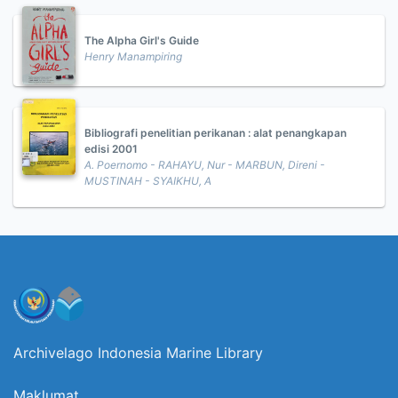
The Alpha Girl's Guide
Henry Manampiring
Bibliografi penelitian perikanan : alat penangkapan
edisi 2001
A. Poernomo - RAHAYU, Nur - MARBUN, Direni -
MUSTINAH - SYAIKHU, A
Archivelago Indonesia Marine Library
Maklumat