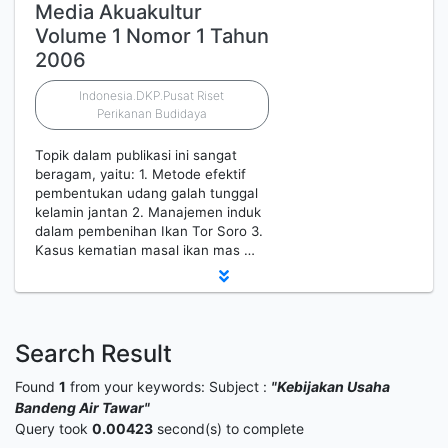
Media Akuakultur
Volume 1 Nomor 1 Tahun
2006
Indonesia.DKP.Pusat Riset
Perikanan Budidaya
Topik dalam publikasi ini sangat
beragam, yaitu: 1. Metode efektif
pembentukan udang galah tunggal
kelamin jantan 2. Manajemen induk
dalam pembenihan Ikan Tor Soro 3.
Kasus kematian masal ikan mas …
Search Result
Found
1
from your keywords:
Subject :
"Kebijakan Usaha
Bandeng Air Tawar"
Query took
0.00423
second(s) to complete