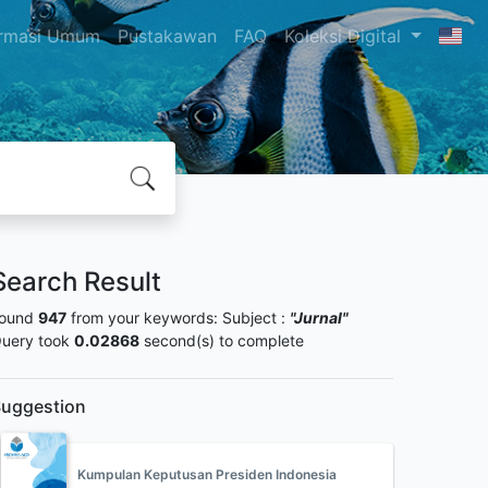
ormasi Umum
Pustakawan
FAQ
Koleksi Digital
Search Result
ound
947
from your keywords:
Subject :
"Jurnal"
uery took
0.02868
second(s) to complete
uggestion
Kumpulan Keputusan Presiden Indonesia