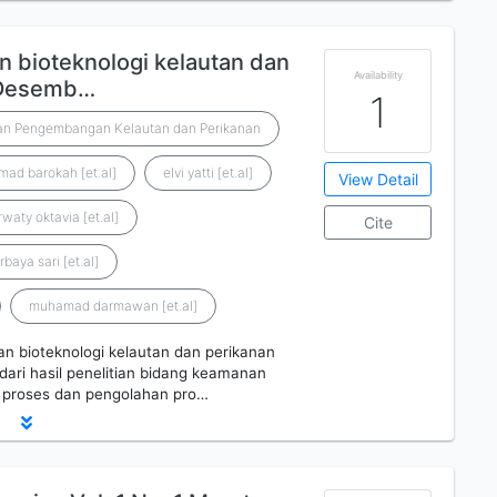
n bioteknologi kelautan dan
Availability
2 Desemb…
1
 dan Pengembangan Kelautan dan Perikanan
hmad barokah [et.al]
elvi yatti [et.al]
View Detail
waty oktavia [et.al]
Cite
baya sari [et.al]
muhamad darmawan [et.al]
an bioteknologi kelautan dan perikanan
ari hasil penelitian bidang keamanan
i proses dan pengolahan pro…