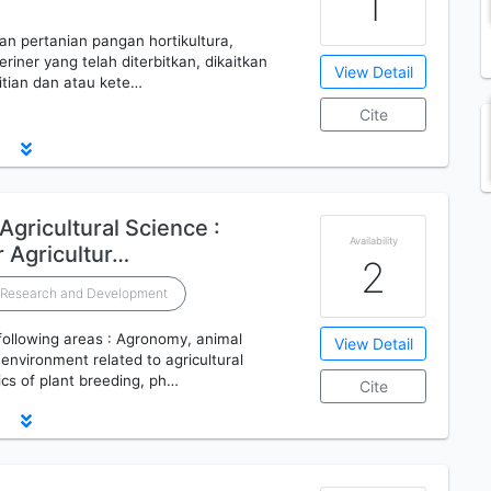
1
itian pertanian pangan hortikultura,
iner yang telah diterbitkan, dikaitkan
View Detail
litian dan atau kete…
Cite
Agricultural Science :
Availability
 Agricultur…
2
l Research and Development
e following areas : Agronomy, animal
View Detail
 environment related to agricultural
cs of plant breeding, ph…
Cite