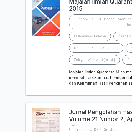
Majalah Ilmiah Quarant
2019
Indonesia. KKP. Badan Karantin
Hasi
Muhammad Ridwan
Nurhaidin
Khumaira Puspasari [et. al.]
Zakiyah Widowati [et. al.]
Sul
Majalah ilmiah Quaranta Mina me
mempublikasikan hasil pengendal
dan Keamanan Hasil Perikanan se
Jurnal Pengolahan Has
Volume 21 Nomor 2, A
Indonesia. KKP. Direktorat Jende