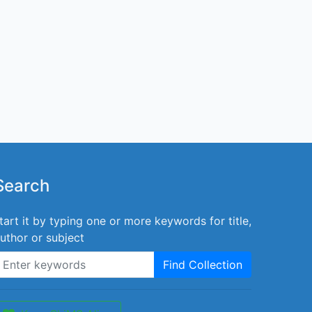
Search
tart it by typing one or more keywords for title,
uthor or subject
Find Collection