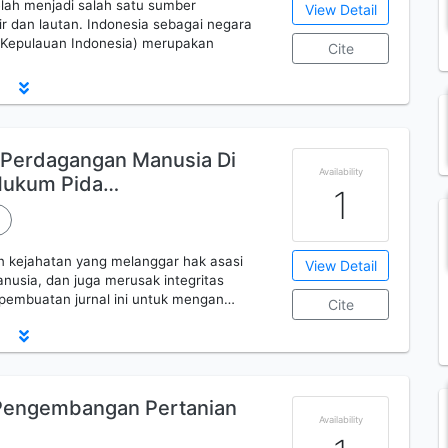
ah menjadi salah satu sumber
View Detail
r dan lautan. Indonesia sebagai negara
 Kepulauan Indonesia) merupakan
Cite
a Perdagangan Manusia Di
Availability
 Hukum Pida…
1
kejahatan yang melanggar hak asasi
View Detail
nusia, dan juga merusak integritas
i pembuatan jurnal ini untuk mengan…
Cite
n Pengembangan Pertanian
Availability