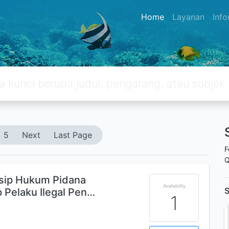
Home
Layanan
Inf
5
Next
Last Page
F
Q
sip Hukum Pidana
Availability
S
p Pelaku Ilegal Pen…
1