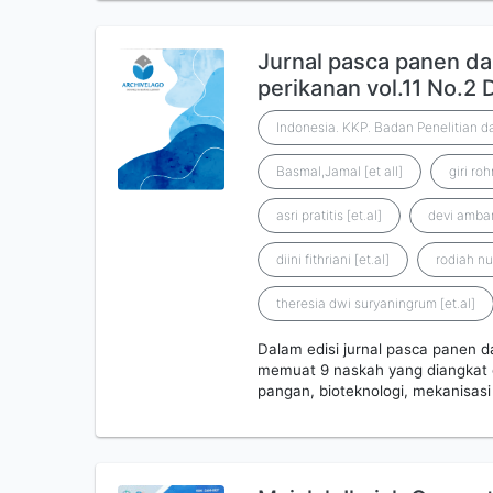
Jurnal pasca panen da
perikanan vol.11 No.
Indonesia. KKP. Badan Penelitian
Basmal,Jamal [et all]
giri ro
asri pratitis [et.al]
devi ambar
diini fithriani [et.al]
rodiah nur
theresia dwi suryaningrum [et.al]
Dalam edisi jurnal pasca panen d
memuat 9 naskah yang diangkat d
pangan, bioteknologi, mekanisas