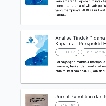
Pencemaran tumpahan minyak tel
pencemar utama di wilayah pesisi
yang mempunyai ALKI (Alur Laut
daera…
Analisa Tindak Pidan
Kapal dari Perspektif
STIH IBLAM
Umi Yulaekhah
Perdagangan manusia merupakan 
manusia, harkat dan martabat ma
hukum internasional. Tujuan dar
Jurnal Penelitian da
Fadjry Jufry