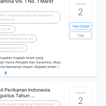
amina Vol. 1 No. 1 Maret
Availability
2
a Ikan, Pengendalian Mutu dan Keamanan
l Perikanan
View Detail
 [et. al.]
Cite
Slamet Andriyanto [et. al.]
le Kadang [et. al.]
rupakan majalah ilmiah yang
ian Hama Penyakit Ikan Karantina, Mutu
rta Keamanan Hayati. Majalah ilmiah i…
il Perikanan Indonesia
Availability
gustus Tahun …
2
ral Penguatan Daya Saing Produk Kelautan