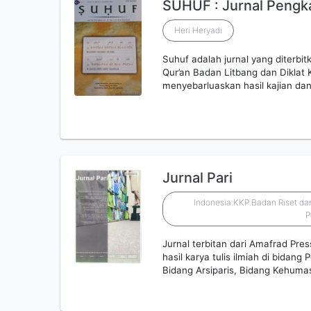
SUHUF : Jurnal Pengka
Heri Heryadi
Suhuf adalah jurnal yang diterbi
Qur’an Badan Litbang dan Diklat
menyebarluaskan hasil kajian dan
Jurnal Pari
Indonesia.KKP.Badan Riset d
P
Jurnal terbitan dari Amafrad Pre
hasil karya tulis ilmiah di bidan
Bidang Arsiparis, Bidang Kehuma