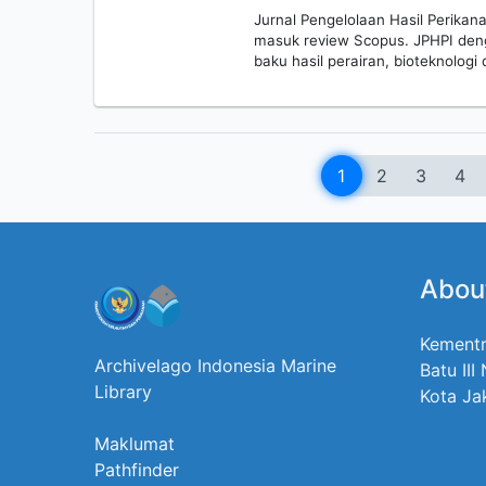
Jurnal Pengelolaan Hasil Perikana
masuk review Scopus. JPHPI denga
baku hasil perairan, bioteknologi
1
2
3
4
Abou
Kementr
Archivelago Indonesia Marine
Batu III
Library
Kota Ja
Maklumat
Pathfinder