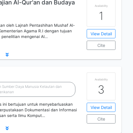
jian Al-Qur'an dan Budaya
Availability
1
tkan oleh Lajnah Pentashihan Mushaf Al-
 Kementerian Agama R.I dengan tujuan
View Detail
 penelitian mengenai Al…
Cite
Availability
3
an Sumber Daya Manusia Kelautan dan
erikanan
ss ini bertujuan untuk menyebarluaskan
View Detail
g Perpustakaan Dokumentasi dan Informasi
san serta Ilmu Komput…
Cite