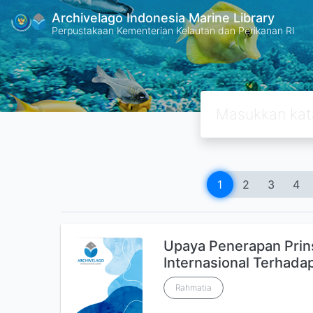
Archivelago Indonesia Marine Library
Perpustakaan Kementerian Kelautan dan Perikanan RI
1
2
3
4
Upaya Penerapan Prin
Internasional Terhada
Rahmatia