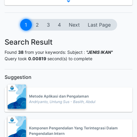
1
2
3
4
Next
Last Page
Search Result
Found
38
from your keywords:
Subject :
"JENIS IKAN"
Query took
0.00819
second(s) to complete
Suggestion
Metode Aplikasi dan Pengalaman
Andriyanto, Untung Sus - Basith, Abdul
Komponen Pengendalian Yang Terintegrasi Dalam
Pengendalian Intern