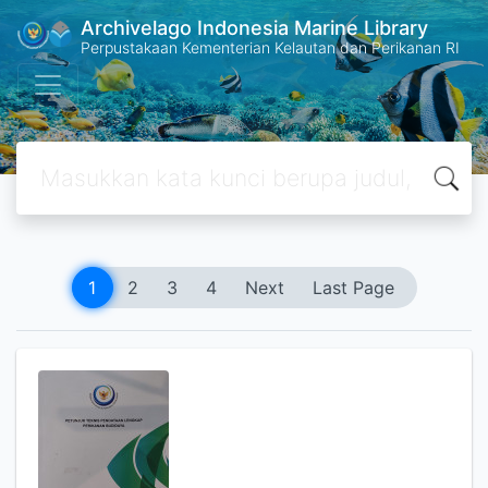
Archivelago Indonesia Marine Library
Perpustakaan Kementerian Kelautan dan Perikanan RI
1
2
3
4
Next
Last Page