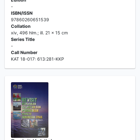
-
ISBN/ISSN
97860260651539
Collation
xiv, 496 hlm.; ill. 21 x 15 cm
Series Title
-
Call Number
KAT 18-017: 613:281-KKP