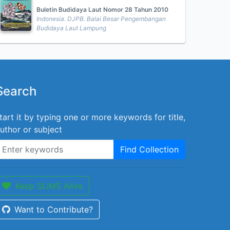
Buletin Budidaya Laut Nomor 28 Tahun 2010
Indonesia. DJPB. Balai Besar Pengembangan
Budidaya Laut Lampung
Search
tart it by typing one or more keywords for title,
uthor or subject
Find Collection
Keep SLiMS Alive
Want to Contribute?