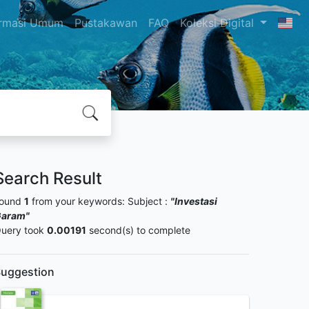
ormasi Umum
Pustakawan
FAQ
Koleksi Digital
Search Result
ound
1
from your keywords:
Subject :
"Investasi
aram"
uery took
0.00191
second(s) to complete
uggestion