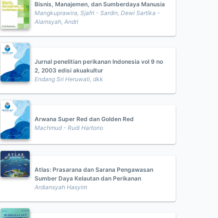
Bisnis, Manajemen, dan Sumberdaya Manusia
Mangkuprawira, Sjafri - Sardin, Dewi Sartika -
Alamsyah, Andri
Jurnal penelitian perikanan Indonesia vol 9 no
2, 2003 edisi akuakultur
Endang Sri Heruwati, dkk
Arwana Super Red dan Golden Red
Machmud - Rudi Hartono
Atlas: Prasarana dan Sarana Pengawasan
Sumber Daya Kelautan dan Perikanan
Ardiansyah Hasyim