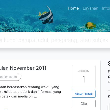
Home
Layanan
Inf
Bulan November 2011
Availability
F
1
G
an Perikanan
Q
itaan berdasarkan rentang waktu yang
eksi data, statistik dan informasi yang
View Detail
ia cetak dan media onli…
S
Cite