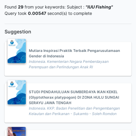
Found
29
from your keywords:
Subject :
"IUU Fishing"
Query took
0.00547
second(s) to complete
Suggestion
Mutiara Inspirasi Praktik Terbaik Pengarusutamaan
Gender di Indonesia
Indonesia. Kementerian Negara Pemberdayaan
Perempuan dan Perlindungan Anak RI
STUDI PENDAHULUAN SUMBERDAYA IKAN KEKEL
(Glyptothorax platypogon) DI ZONA HULU SUNGAI
SERAYU JAWA TENGAH
Indonesia. KKP. Badan Penelitian dan Pengembangan
Kelautan dan Perikanan - Sukamto - Soleh Romdon