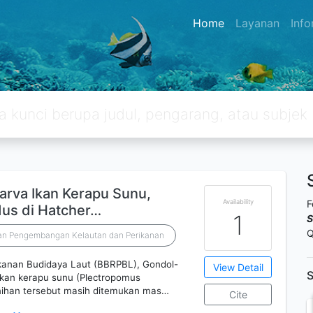
Home
Layanan
Inf
arva Ikan Kerapu Sunu,
Availability
F
us di Hatcher…
1
S
Q
 dan Pengembangan Kelautan dan Perikanan
rikanan Budidaya Laut (BBRPBL), Gondol-
View Detail
S
ikan kerapu sunu (Plectropomus
ihan tersebut masih ditemukan mas…
Cite