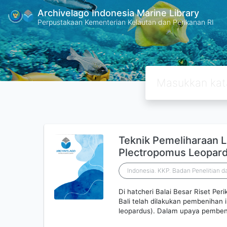
Archivelago Indonesia Marine Library
Perpustakaan Kementerian Kelautan dan Perikanan RI
Teknik Pemeliharaan L
Plectropomus Leopard
Indonesia. KKP. Badan Penelitian
Di hatcheri Balai Besar Riset Pe
Bali telah dilakukan pembenihan 
leopardus). Dalam upaya pemben