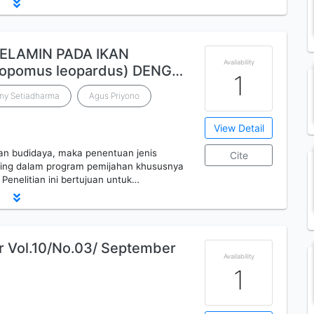
KELAMIN PADA IKAN
Availability
ropomus leopardus) DENG…
1
ny Setiadharma
Agus Priyono
View Detail
n budidaya, maka penentuan jenis
Cite
ting dalam program pemijahan khususnya
 Penelitian ini bertujuan untuk…
ur Vol.10/No.03/ September
Availability
1