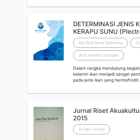
DETERMINASI JENIS 
KERAPU SUNU (Plect
Sari Budi Moria Sembiring
To
Jhon Harianto Hutapea
Dalam rangka mendukung kegiata
kelamin ikan menjadi sangat pen
pada jenis ikan yang hermafrodit.
Jurnal Riset Akuakult
2015
Tri Heru Prihadi