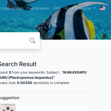
ormasi Umum
Pustakawan
FAQ
Koleksi Digital
Search Result
ound
3
from your keywords:
Subject :
"IKAN KERAPU
UNU (Plectropomus leopardus)"
uery took
0.00339
second(s) to complete
uggestion