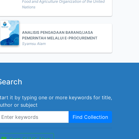
Food and Agriculture Organization of the United
Nations
ANALISIS PENGADAAN BARANG/JASA
PEMERINTAH MELALUI E-PROCUREMENT
Syamsu Alam
Search
tart it by typing one or more keywords for title,
uthor or subject
Find Collection