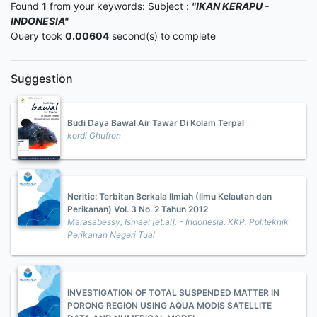
Found
1
from your keywords:
Subject :
"IKAN KERAPU -
INDONESIA"
Query took
0.00604
second(s) to complete
Suggestion
Budi Daya Bawal Air Tawar Di Kolam Terpal
kordi Ghufron
Neritic: Terbitan Berkala Ilmiah (Ilmu Kelautan dan
Perikanan) Vol. 3 No. 2 Tahun 2012
Marasabessy, Ismael [et.al]. - Indonesia. KKP. Politeknik
Perikanan Negeri Tual
INVESTIGATION OF TOTAL SUSPENDED MATTER IN
PORONG REGION USING AQUA MODIS SATELLITE