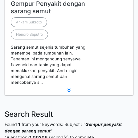
Gempur Penyakit dengan
sarang semut
Ahkam Subroto
Hendro Saputro
Sarang semut sejenis tumbuhan yang
menempel pada tumbuhan lain.
Tanaman ini mengandung senyawa
flavonoid dan tanin yang dapat
menaklukkan penyakit. Anda ingin
mengenal sarang semut dan
mencobanya s…
Search Result
Found
1
from your keywords:
Subject :
"Gempur penyakit
dengan sarang semut"
Query took
0.00206
second(s) to complete