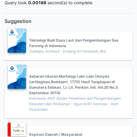
Query took
0.00188
second(s) to complete
Suggestion
Teknologi Budi Daya Laut dan Pengembangan Sea
Farming di Indonesia
Sudrajat, Achmad - Endang Sri Heruwati, dkk
Sebaran Ukuran Morfologi Labi-Labi (Amyda
cartilaginea Boddaert, 1770) Hasil Tangkapan di
Sumatera Selatan, (J. Lit. Perikan. Ind. Vol.20 No.3
September 2014)
Indonesia. KKP. Badan Penelitian dan Pengembangan
Kelautan dan Perikanan - Agus Arifin Sentosa - Astri
Suryandari
Aspirasi Daerah / Masyarakat