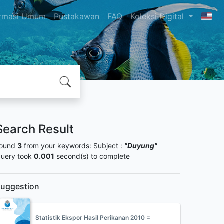
ormasi Umum
Pustakawan
FAQ
Koleksi Digital
Search Result
ound
3
from your keywords:
Subject :
"Duyung"
uery took
0.001
second(s) to complete
uggestion
Statistik Ekspor Hasil Perikanan 2010 =