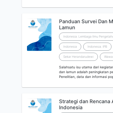
Panduan Survei Dan M
Lamun
Indonesia. Lembaga Ilmu Pengetahu
Indonesia
Indonesia. IPB
Sekar Herandarudewi
Wawan
Salahsatu isu utama dari kegiata
dan lamun adalah peningkatan pe
Penelitian, data dan informasi p
Strategi dan Rencana 
Indonesia