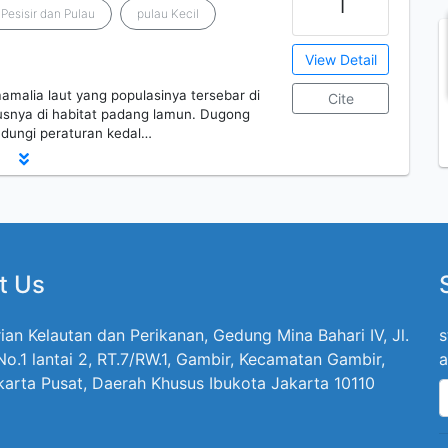
 Pesisir dan Pulau
pulau Kecil
View Detail
amalia laut yang populasinya tersebar di
Cite
susnya di habitat padang lamun. Dugong
ndungi peraturan kedal…
t Us
ian Kelautan dan Perikanan, Gedung Mina Bahari IV, Jl.
s
 No.1 lantai 2, RT.7/RW.1, Gambir, Kecamatan Gambir,
a
karta Pusat, Daerah Khusus Ibukota Jakarta 10110