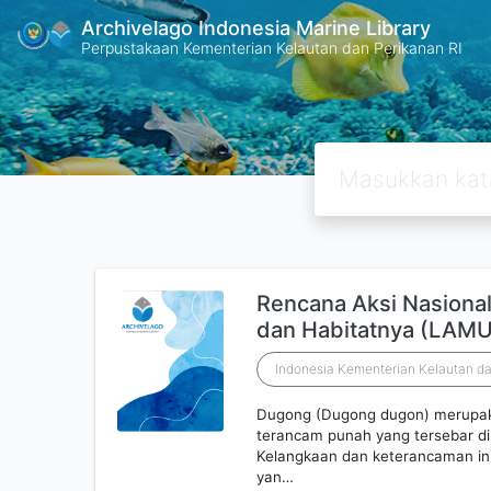
Archivelago Indonesia Marine Library
Perpustakaan Kementerian Kelautan dan Perikanan RI
Rencana Aksi Nasiona
dan Habitatnya (LAMU
Indonesia Kementerian Kelautan da
Dugong (Dugong dugon) merupaka
terancam punah yang tersebar di 
Kelangkaan dan keterancaman ini a
yan…