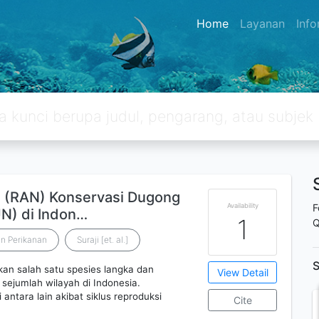
Home
Layanan
Inf
l (RAN) Konservasi Dugong
Availability
F
N) di Indon…
1
Q
n Perikanan
Suraji [et. al.]
S
n salah satu spesies langka dan
View Detail
sejumlah wilayah di Indonesia.
ntara lain akibat siklus reproduksi
Cite