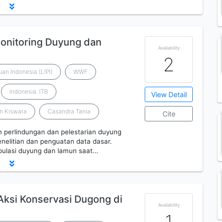
onitoring Duyung dan
Availability
2
an Indonesia (LIPI)
WWF
Indonesia. ITB
View Detail
 Kiswara
Casandra Tania
Cite
n perlindungan dan pelestarian duyung
nelitian dan penguatan data dasar.
opulasi duyung dan lamun saat…
Aksi Konservasi Dugong di
Availability
1