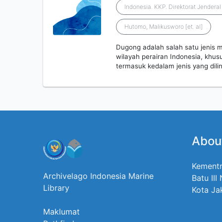
Indonesia. KKP. Direktorat Jenderal
Hutomo, Malikusworo [et. al]
Dugong adalah salah satu jenis m
wilayah perairan Indonesia, khu
termasuk kedalam jenis yang dili
Abou
Kementr
Archivelago Indonesia Marine
Batu III
Library
Kota Ja
Maklumat