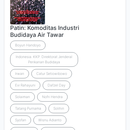
Patin: Komoditas Industri
Budidaya Air Tawar
Boyun Handoyo
Indonesia. KKP. Direktorat Jenderal
Perikanan Budidaya
Irwan
Catur Setiowibowo
Evi Rahayuni
Dafzel Day
Solaiman
Nofri Hendra
Tatang Purnama
Solihin
Syofan
Wisnu Adianto