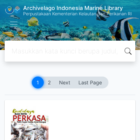
Archivelago Indonesia Marine Library
Perpustakaan Kementerian Kelautan dan Perikanan RI
1
2
Next
Last Page