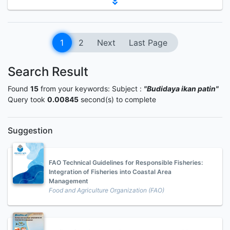
1
2
Next
Last Page
Search Result
Found
15
from your keywords:
Subject :
"Budidaya ikan patin"
Query took
0.00845
second(s) to complete
Suggestion
FAO Technical Guidelines for Responsible Fisheries:
Integration of Fisheries into Coastal Area
Management
Food and Agriculture Organization (FAO)