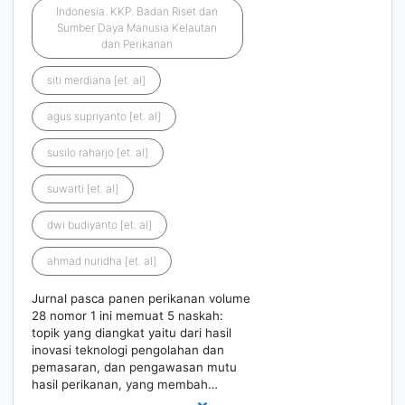
Indonesia. KKP. Badan Riset dan
Sumber Daya Manusia Kelautan
dan Perikanan
siti merdiana [et. al]
agus supriyanto [et. al]
susilo raharjo [et. al]
suwarti [et. al]
dwi budiyanto [et. al]
ahmad nuridha [et. al]
Jurnal pasca panen perikanan volume
28 nomor 1 ini memuat 5 naskah:
topik yang diangkat yaitu dari hasil
inovasi teknologi pengolahan dan
pemasaran, dan pengawasan mutu
hasil perikanan, yang membah…