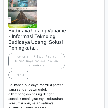
Budidaya Udang Vaname
- Informasi Teknologi
Budidaya Udang, Solusi
Peningkata…
Indonesia. KKP. Badan Riset dan
Sumber Daya Manusia Kelautan
dan Perikanan
Deni Aulia
Perikanan budidaya memiliki potensi
yang sangat besar untuk
dikembangkan seiring dengan
semakin meningkatknya kebutuhan
konsumsi ikan, salah satunya
budidaya udang vaname.