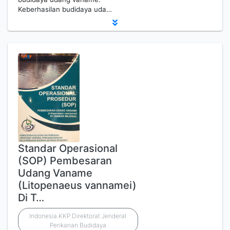
Keberhasilan budidaya uda…
Standar Operasional
(SOP) Pembesaran
Udang Vaname
(Litopenaeus vannamei)
Di T…
Indonesia.KKP.Direktorat Jenderal
Perikanan Budidaya