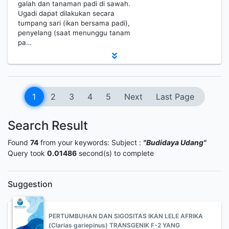
galah dan tanaman padi di sawah.
Ugadi dapat dilakukan secara
tumpang sari (ikan bersama padi),
penyelang (saat menunggu tanam
pa…
1
2
3
4
5
Next
Last Page
Search Result
Found
74
from your keywords:
Subject :
"Budidaya Udang"
Query took
0.01486
second(s) to complete
Suggestion
PERTUMBUHAN DAN SIGOSITAS IKAN LELE AFRIKA
(Clarias gariepinus) TRANSGENIK F-2 YANG